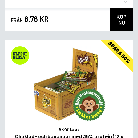
KÖP
8,76 KR
FRÅN
NU
SPARA 60%
AK47 Labs
Choklad- och bananbar med 35% protein (12 x