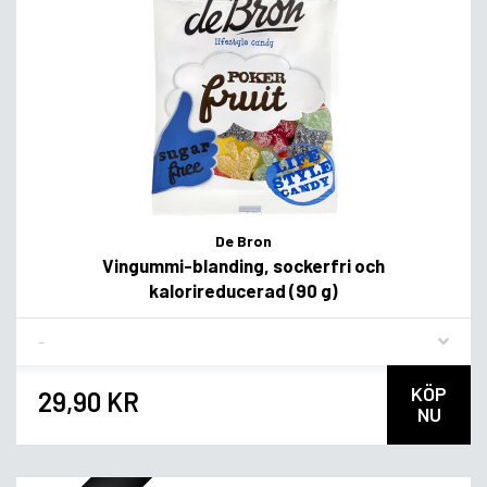
De Bron
Vingummi-blanding, sockerfri och
kalorireducerad (90 g)
Flavor
KÖP
29,90 KR
NU