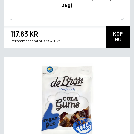
35g)
Flavor
117,63 KR
KÖP
NU
Rekommenderat pris
293,10 kr