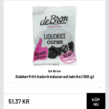
De Bron
Sukkerfritt kalorireducerad lakrits (100 g)
Flavor
KÖP
51,37 KR
NU