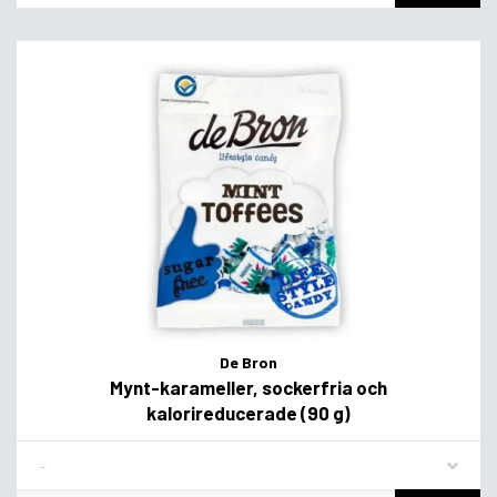
De Bron
Mynt-karameller, sockerfria och
kalorireducerade (90 g)
Flavor