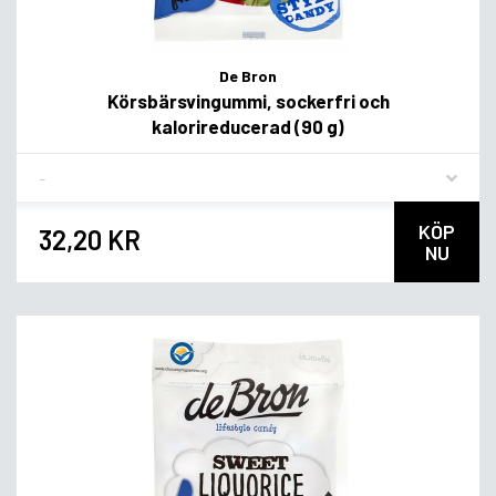
De Bron
Körsbärsvingummi, sockerfri och
kalorireducerad (90 g)
Flavor
KÖP
32,20 KR
NU