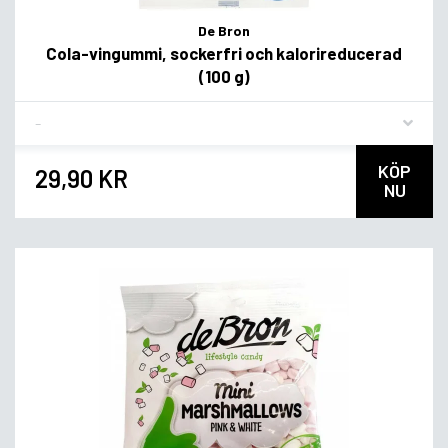
De Bron
Cola-vingummi, sockerfri och kalorireducerad
(100 g)
Flavor
KÖP
29,90 KR
NU