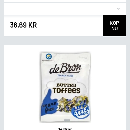
Flavor
KÖP
36,69 KR
NU
De Bron