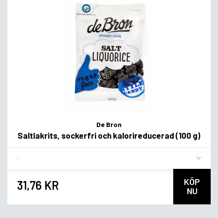
De Bron
Saltlakrits, sockerfri och kalorireducerad (100 g)
Flavor
KÖP
31,76 KR
NU