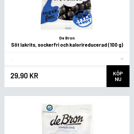
De Bron
Söt lakrits, sockerfri och kalorireducerad (100 g)
Flavor
KÖP
29,90 KR
NU