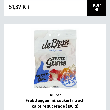
KÖP
51,37 KR
NU
De Bron
Frukttuggummi, sockerfria och
kalorireducerade (100 g)