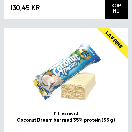
KÖP
130,45 KR
NU
LAV PRIS
Fitnessnord
Coconut Dream bar med 35% protein (35 g)
Flavor