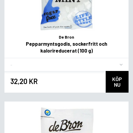
De Bron
Pepparmyntsgodis, sockerfritt och
kalorireducerat (100 g)
Flavor
KÖP
32,20 KR
NU