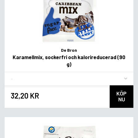
De Bron
Karamellmix, sockerfri och kalorireducerad (90
g)
Flavor
KÖP
32,20 KR
NU