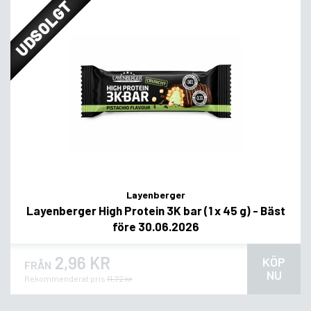
UDSOLGT
Layenberger
Layenberger High Protein 3K bar (1 x 45 g) - Bäst
före 30.06.2026
2,96 KR
KÖP
FRÅN
NU
Rekommenderat pris
11,72 kr