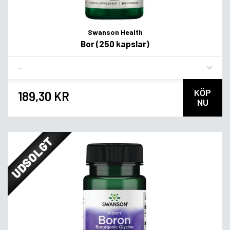
Swanson Health
Bor (250 kapslar)
Flavor
KÖP
189,30 KR
NU
UDSOLGT