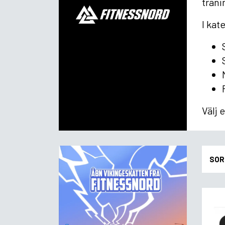
träni
I kat
Välj 
SOR