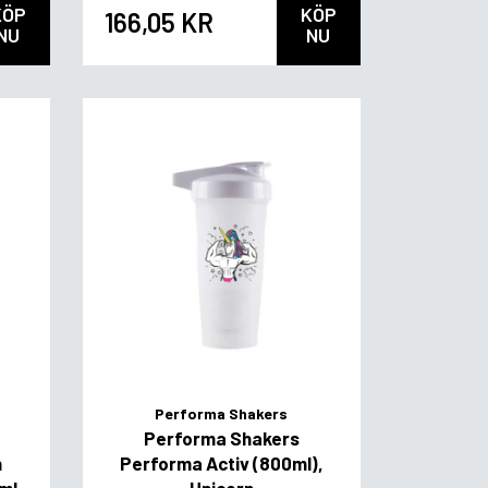
KÖP
KÖP
166,05 KR
NU
NU
Performa Shakers
Performa Shakers
n
Performa Activ (800ml),
ml
Unicorn