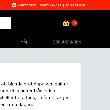
NYHETSBREV
KONTAKTA OSS
PRISGARANTI
0
MÅL
ERBJUDANDEN
 att blanda proteinpulver, gainer
imentet spänner från enkla
 eller flera fack, i många färger
en i den dagliga