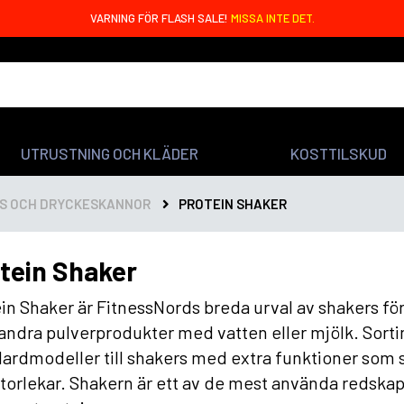
VARNING FÖR FLASH SALE!
MISSA INTE DET.
UTRUSTNING OCH KLÄDER
KOSTTILSKUD
S OCH DRYCKESKANNOR
PROTEIN SHAKER
tein Shaker
in Shaker är FitnessNords breda urval av shakers för
 andra pulverprodukter med vatten eller mjölk. Sort
ardmodeller till shakers med extra funktioner som sil
torlekar. Shakern är ett av de mest använda redskap