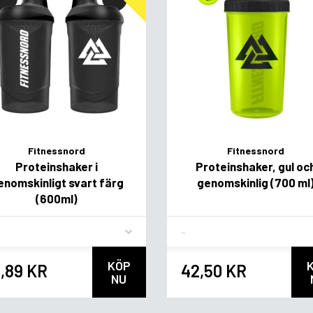
Fitnessnord
Fitnessnord
Proteinshaker i
Proteinshaker, gul oc
enomskinligt svart färg
genomskinlig (700 ml
(600ml)
vor
Flavor
KÖP
,89 KR
42,50 KR
NU