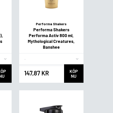
Performa Shakers
Performa Shakers
),
Performa Activ 800 ml,
es
Mythological Creatures,
Banshee
Flavor
KÖP
KÖP
147,87 KR
NU
NU