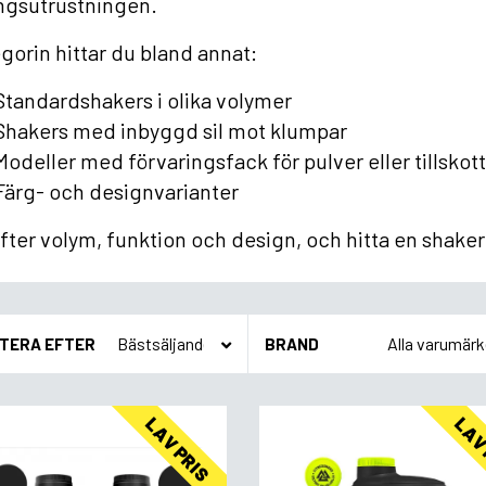
ngsutrustningen.
egorin hittar du bland annat:
Standardshakers i olika volymer
Shakers med inbyggd sil mot klumpar
Modeller med förvaringsfack för pulver eller tillskott
Färg- och designvarianter
efter volym, funktion och design, och hitta en shake
TERA EFTER
BRAND
LAV PRIS
LAV