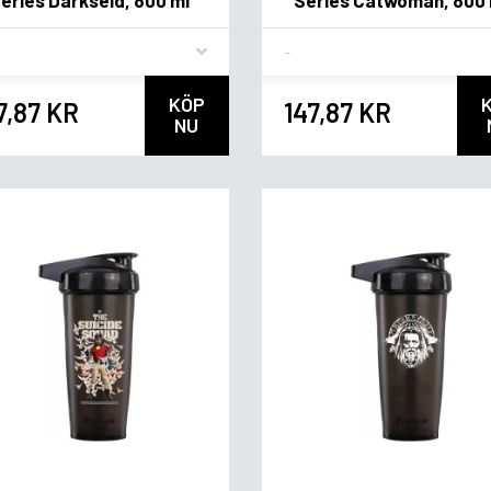
vor
Flavor
KÖP
7,87 KR
147,87 KR
NU