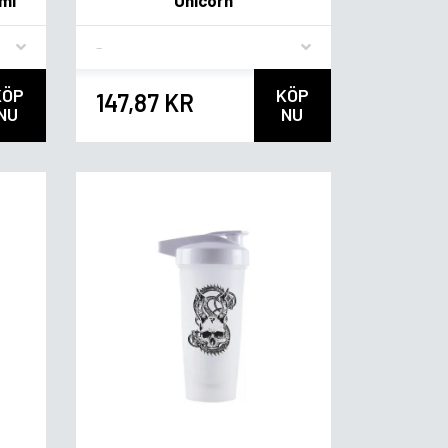
Flavor
KÖP
KÖP
147,87 KR
NU
NU