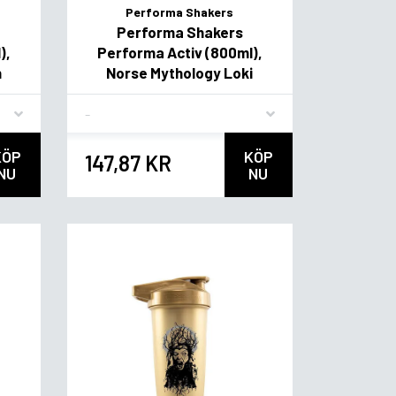
Performa Shakers
Performa Shakers
),
Performa Activ (800ml),
n
Norse Mythology Loki
Flavor
KÖP
KÖP
147,87 KR
NU
NU