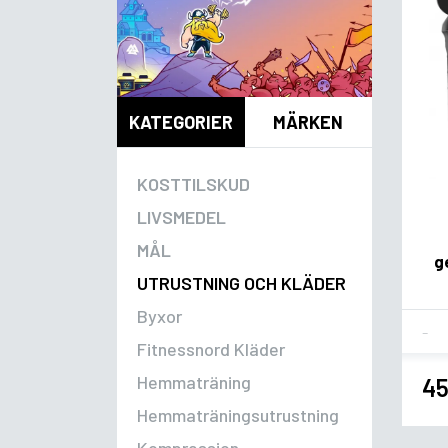
KATEGORIER
MÄRKEN
KOSTTILSKUD
LIVSMEDEL
MÅL
g
UTRUSTNING OCH KLÄDER
Byxor
Fla
Fitnessnord Kläder
Hemmaträning
45
Hemmaträningsutrustning