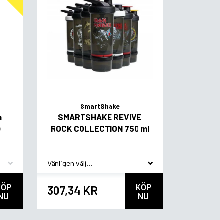
SmartShake
h
SMARTSHAKE REVIVE
)
ROCK COLLECTION 750 ml
*
Smagsvariant
KÖP
KÖP
307,34 KR
NU
NU