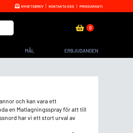
NYHETSBREV
KONTAKTA OSS
PRISGARANTI
0
MÅL
ERBJUDANDEN
pannor och kan vara ett
a en Matlagningsspray för att till
snord har vi ett stort urval av