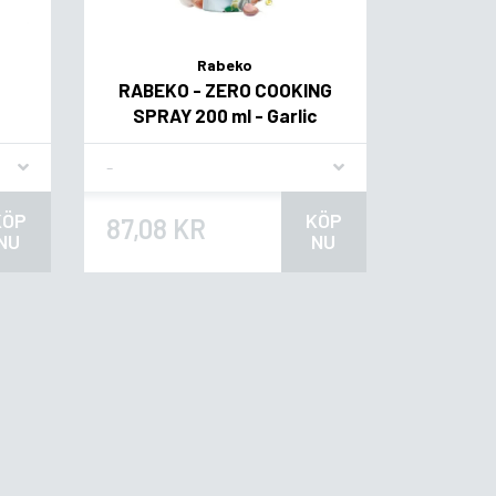
Rabeko
RABEKO - ZERO COOKING
SPRAY 200 ml - Garlic
Flavor
KÖP
KÖP
87,08 KR
NU
NU