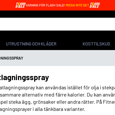
VARNING FÖR FLASH SALE!
MISSA INTE DET.
UTRUSTNING OCH KLÄDER
KOSTTILSKUD
NINGSSPRAY
lagningsspray
tlagningsspray kan användas istället för olja i stek
sammare alternativ med färre kalorier. Du kan använd
el steka ägg, grönsaker eller andra rätter. På Fitnes
gningsprayer i alla tänkbara varianter.