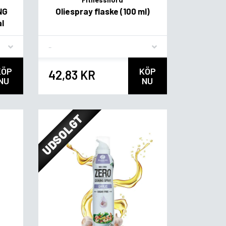
NG
Oliespray flaske (100 ml)
l
Flavor
KÖP
KÖP
42,83 KR
NU
NU
UDSOLGT