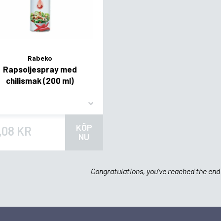
Rabeko
Rapsoljespray med
chilismak (200 ml)
vor
KÖP
,08 KR
NU
Congratulations, you've reached the end 