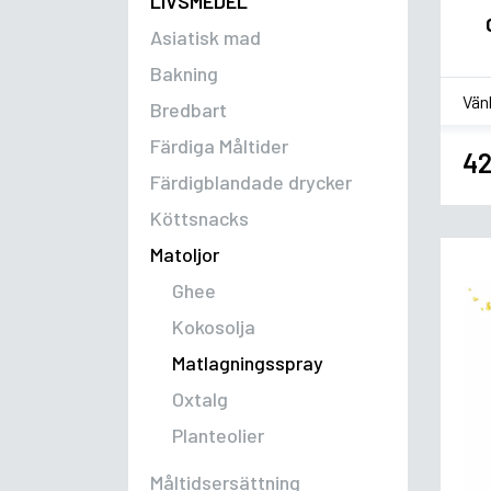
LIVSMEDEL
Asiatisk mad
Bakning
*
Sm
Bredbart
Färdiga Måltider
42
Färdigblandade drycker
Köttsnacks
Matoljor
Ghee
Kokosolja
Matlagningsspray
Oxtalg
Planteolier
Måltidsersättning