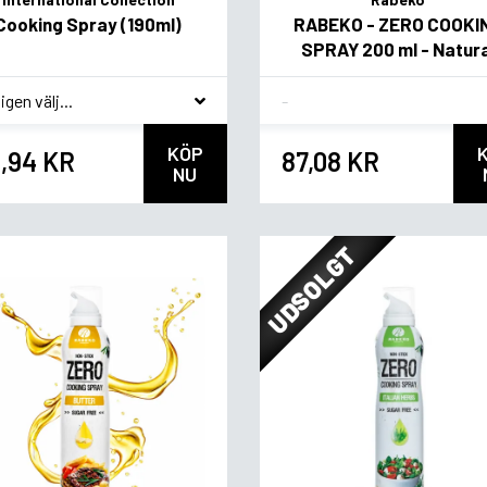
Cooking Spray (190ml)
RABEKO - ZERO COOKI
SPRAY 200 ml - Natura
agsvariant
Flavor
KÖP
,94 KR
87,08 KR
NU
UDSOLGT