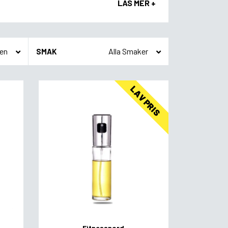
LÄS MER +
SMAK
LAV PRIS
Fitnessnord