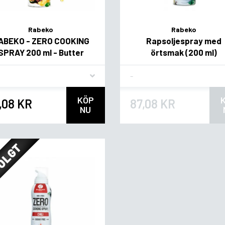
Rabeko
Rabeko
ABEKO - ZERO COOKING
Rapsoljespray med
SPRAY 200 ml - Butter
örtsmak (200 ml)
vor
Flavor
KÖP
,08 KR
87,08 KR
NU
OLGT