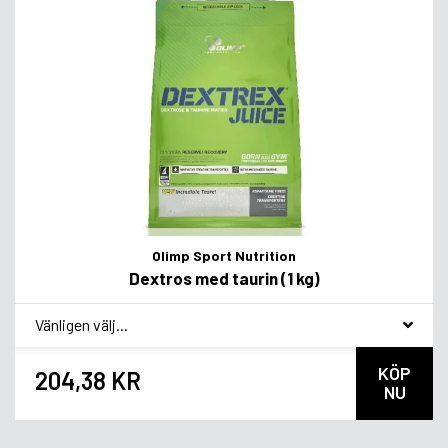
Olimp Sport Nutrition
Dextros med taurin (1 kg)
*
Smagsvariant
KÖP
204,38 KR
NU