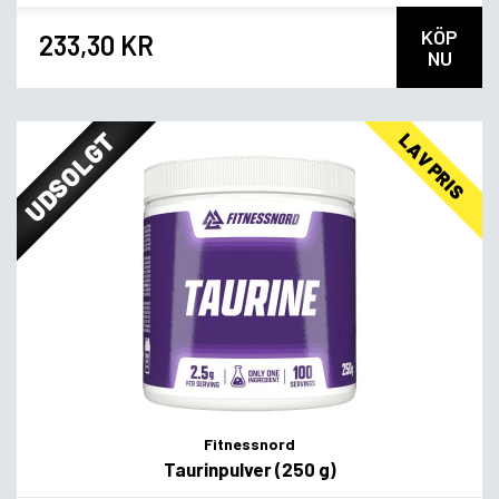
KÖP
233,30 KR
NU
UDSOLGT
LAV PRIS
Fitnessnord
Taurinpulver (250 g)