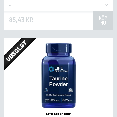
Flavor
KÖP
85,43 KR
NU
UDSOLGT
Life Extension