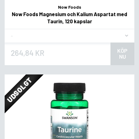
Now Foods
Now Foods Magnesium och Kalium Aspartat med
Taurin, 120 kapslar
Flavor
KÖP
264,84 KR
NU
UDSOLGT