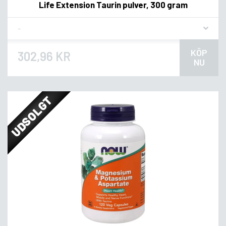
Life Extension Taurin pulver, 300 gram
Flavor
KÖP
302,96 KR
NU
UDSOLGT