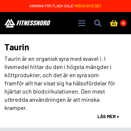
Skip to main content
VARNING FÖR FLASH SALE!
MISSA INTE DET.
0
Taurin
Taurin är en organisk syra med svavel i. I
livsmedel hittar du den i högsta mängder i
köttprodukter, och det är en syra som
framför allt har visat sig ha hälsofördelar för
hjärtat och blodcirkulationen. Den mest
utbredda användningen är att minska
kramper.
LÄS MER +