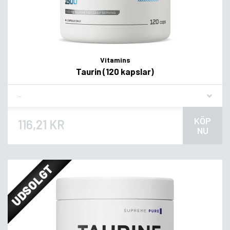
Vitamins
Taurin (120 kapslar)
Flavor
KÖP
116,21 KR
NU
UDSOLGT