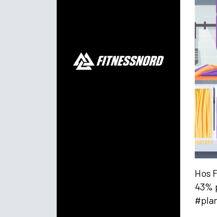
Hos F
43% p
#pla