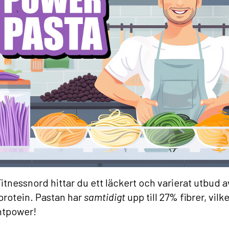
itnessnord hittar du ett läckert och varierat utbud a
rotein. Pastan har
samtidigt
upp till 27% fibrer, vilk
ntpower!