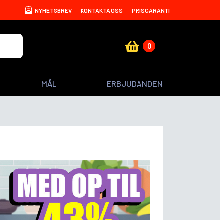
NYHETSBREV
KONTAKTA OSS
PRISGARANTI
0
MÅL
ERBJUDANDEN