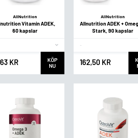
AllNutrition
AllNutrition
lnutrition Vitamin ADEK,
Allnutrition ADEK + Ome
60 kapslar
Stark, 90 kapslar
vor
Flavor
KÖP
,63 KR
162,50 KR
NU