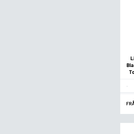
L
Bl
To
Fla
FR