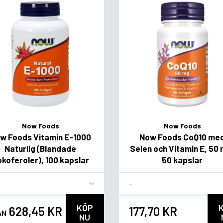
Now Foods
Now Foods
w Foods Vitamin E-1000
Now Foods CoQ10 me
Naturlig (Blandade
Selen och Vitamin E, 50
koferoler), 100 kapslar
50 kapslar
vor
Flavor
KÖP
628,45 KR
177,70 KR
ÅN
NU