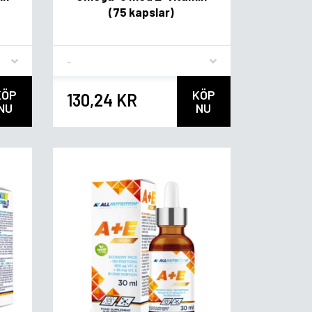
(75 kapslar)
Flavor
KÖP
KÖP
130,24 KR
NU
NU