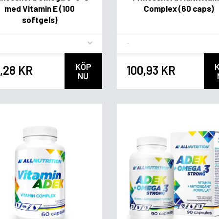
med Vitamin E (100
Complex (60 caps)
softgels)
vor
Flavor
KÖP
,28 KR
100,93 KR
NU