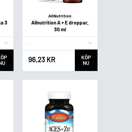
AllNutrition
ga 3
Allnutrition A + E droppar,
30 ml
Flavor
KÖP
KÖP
96,23 KR
NU
NU