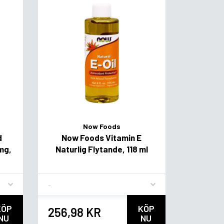
Now Foods
d
Now Foods Vitamin E
 mg,
Naturlig Flytande, 118 ml
Flavor
KÖP
KÖP
256,98 KR
NU
NU