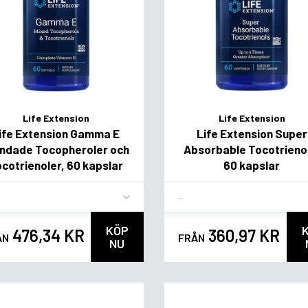
Life Extension
Life Extension
ife Extension Gamma E
Life Extension Super
andade Tocopheroler och
Absorbable Tocotrieno
cotrienoler, 60 kapslar
60 kapslar
vor
Flavor
KÖP
476,34 KR
360,97 KR
ÅN
FRÅN
NU