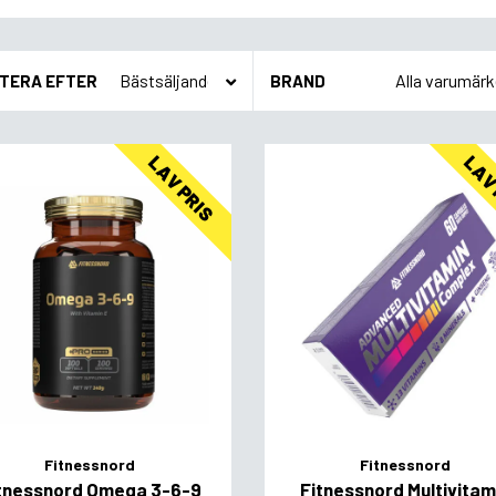
TERA EFTER
BRAND
LAV PRIS
LAV
Fitnessnord
Fitnessnord
tnessnord Omega 3-6-9
Fitnessnord Multivitam