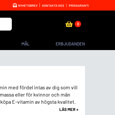
NYHETSBREV
KONTAKTA OSS
PRISGARANTI
0
MÅL
ERBJUDANDEN
min med fördel intas av dig som vill
lmassa eller för kvinnor och män
 köpa E-vitamin av högsta kvalitet.
LÄS MER +