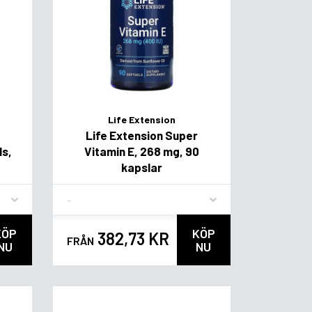
Life Extension
Life Extension Super
ls,
Vitamin E, 268 mg, 90
kapslar
Flavor
KÖP
KÖP
382,73 KR
FRÅN
NU
NU