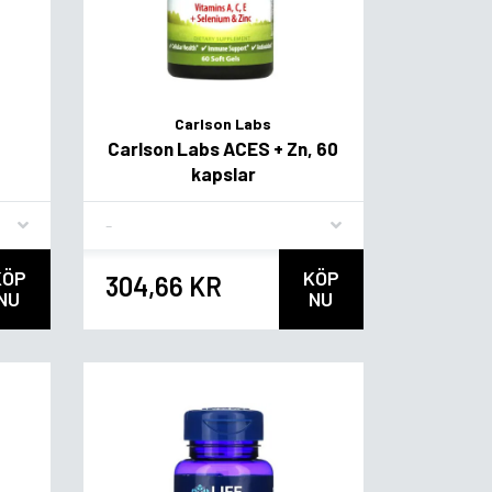
Carlson Labs
Carlson Labs ACES + Zn, 60
kapslar
Flavor
KÖP
KÖP
304,66 KR
NU
NU