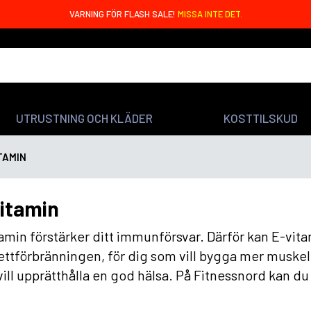
VARNING FÖR FLASH SALE!
MISSA INTE DET.
UTRUSTNING OCH KLÄDER
KOSTTILSKUD
TAMIN
itamin
amin förstärker ditt immunförsvar. Därför kan E-vita
ettförbränningen, för dig som vill bygga mer muske
ill upprätthålla en god hälsa. På Fitnessnord kan du