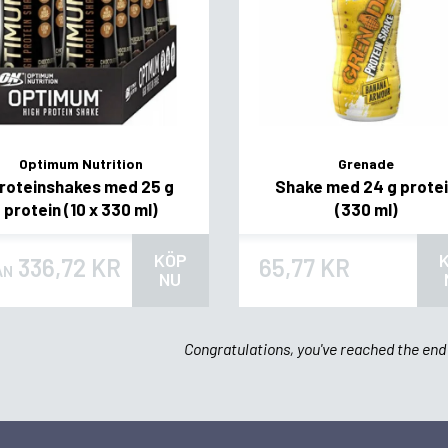
Optimum Nutrition
Grenade
roteinshakes med 25 g
Shake med 24 g prote
protein (10 x 330 ml)
(330 ml)
KÖP
336,72 KR
65,77 KR
ÅN
NU
Congratulations, you've reached the end 