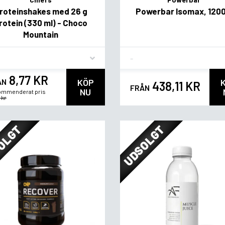
roteinshakes med 26 g
Powerbar Isomax, 1200
rotein (330 ml) - Choco
Mountain
vor
Flavor
8,77 KR
ÅN
KÖP
438,11 KR
FRÅN
NU
mmenderat pris
 kr
OLGT
UDSOLGT