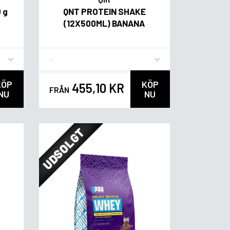
 g
QNT PROTEIN SHAKE
(12X500ML) BANANA
Flavor
KÖP
KÖP
455,10 KR
FRÅN
NU
NU
UDSOLGT