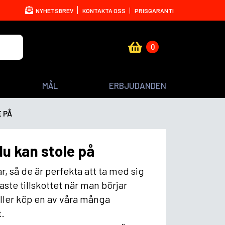
NYHETSBREV
KONTAKTA OSS
PRISGARANTI
0
MÅL
ERBJUDANDEN
 PÅ
du kan stole på
, så de är perfekta att ta med sig
aste tillskottet när man börjar
ller köp en av våra många
t.