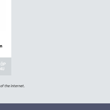
in
KÖP
NU
of the internet.