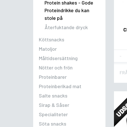
Protein shakes - Gode
Proteindrikke du kan
stole på
Återfuktande dryck
C
Köttsnacks
Matoljor
Fla
Måltidsersättning
Nötter och frön
FR
Proteinbarer
Proteinberikad mat
UDS
Salte snacks
Sirap & Såser
Specialiteter
Söta snacks