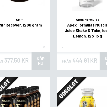
CNP
Apex Formulas
NP Recover, 1280 gram
Apex Formulas Muscl
Juice Shake & Take, Ic
Lemon, 12 x 13 g
vor
Flavor
KÖP
377,50 KR
444,91 KR
ÅN
FRÅN
NU
OLGT
UDSOLGT