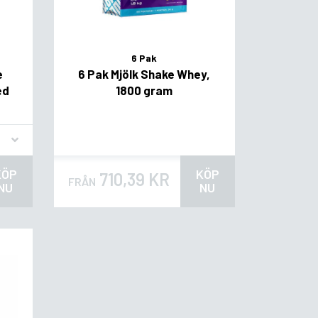
6 Pak
e
6 Pak Mjölk Shake Whey,
ed
1800 gram
KÖP
KÖP
710,39 KR
FRÅN
NU
NU