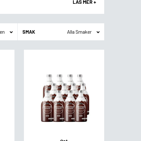
LÄS MER +
SMAK
Qnt