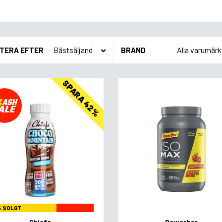
TERA EFTER
BRAND
SPARA 42%
% SOLGT
Chiefs
Powerbar