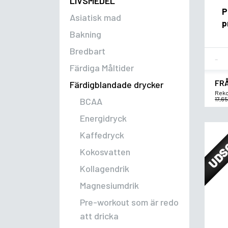
LIVSMEDEL
P
Asiatisk mad
p
Bakning
Bredbart
Fla
Färdiga Måltider
FR
Färdigblandade drycker
Reko
17,65
BCAA
Energidryck
UDS
Kaffedryck
Kokosvatten
Kollagendrik
Magnesiumdrik
Pre-workout som är redo
att dricka