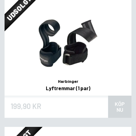
UDSOLGT
Harbinger
Lyftremmar (1 par)
KÖP
199,90 KR
NU