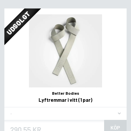
UDSOLGT
Better Bodies
Lyftremmar i vitt (1 par)
Flavor
KÖP
290,55 KR