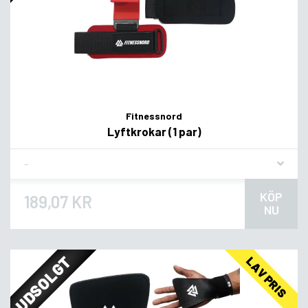
Fitnessnord
Lyftkrokar (1 par)
Flavor
KÖP
189,07 KR
NU
UDSOLGT
LAV PRIS