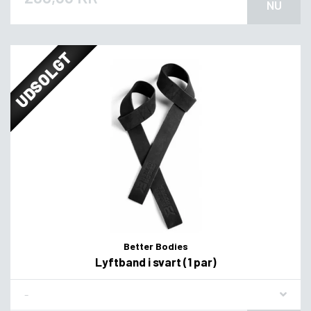
NU
UDSOLGT
Better Bodies
Lyftband i svart (1 par)
Flavor