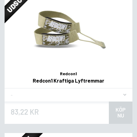
Redcon1
Redcon1 Kraftiga Lyftremmar
Flavor
KÖP
83,22 KR
NU