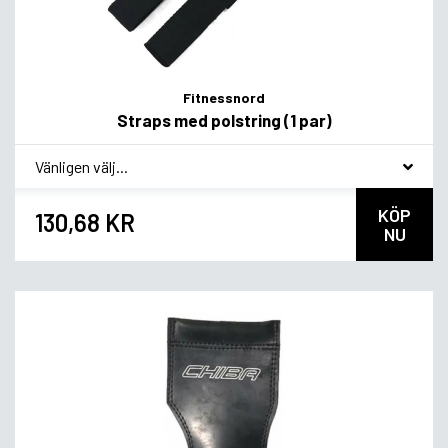
Fitnessnord
Straps med polstring (1 par)
*
Smagsvariant
KÖP
130,68 KR
NU