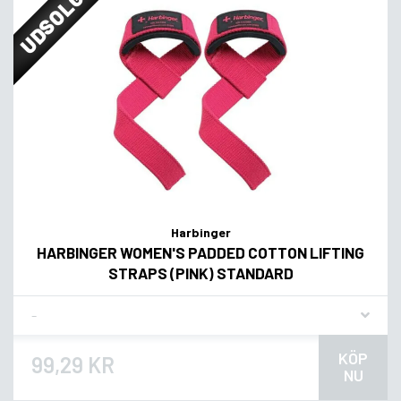
UDSOLGT
Harbinger
HARBINGER WOMEN'S PADDED COTTON LIFTING
STRAPS (PINK) STANDARD
Flavor
KÖP
99,29 KR
NU