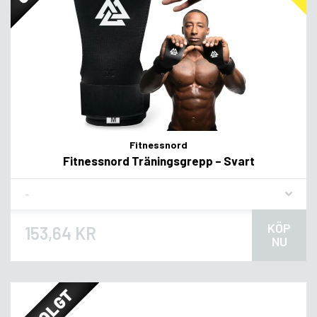
Fitnessnord
Fitnessnord Träningsgrepp – Svart
Flavor
KÖP
153,64 KR
NU
UDSOLGT