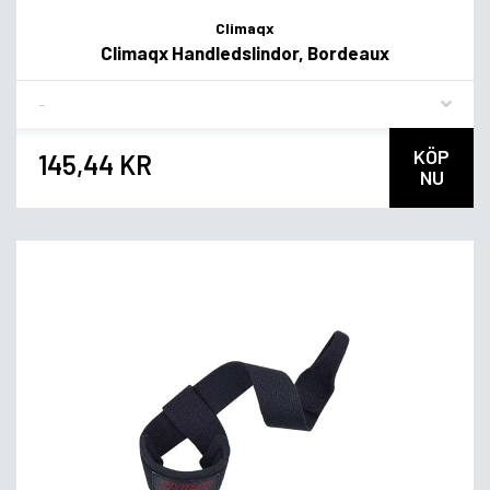
Climaqx
Climaqx Handledslindor, Bordeaux
Flavor
KÖP
145,44 KR
NU