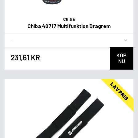
Chiba
Chiba 40717 Multifunktion Dragrem
Flavor
KÖP
231,61 KR
NU
LAV PRIS