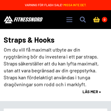
Skip to main content
VARNING FÖR FLASH SALE!
MISSA INTE DET.
0
Straps & Hooks
Om du vill få maximalt utbyte av din
ryggträning bör du investera i ett par straps.
Straps säkerställer att du kan lyfta maximalt,
utan att vara begränsad av din greppstyrka.
Straps kan fördelaktigt användas i tunga
dragövningar som rodd och i marklyft.
LÄS MER +