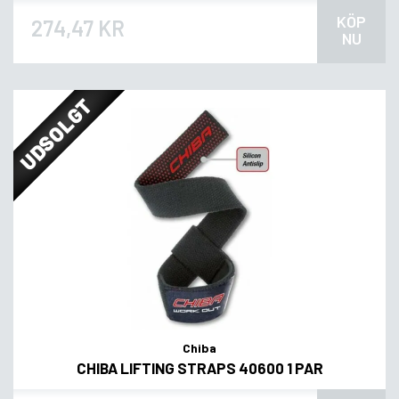
KÖP
274,47 KR
NU
UDSOLGT
Chiba
CHIBA LIFTING STRAPS 40600 1 PAR