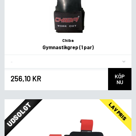
Chiba
Gymnastikgrep (1 par)
Flavor
KÖP
256,10 KR
NU
UDSOLGT
LAV PRIS