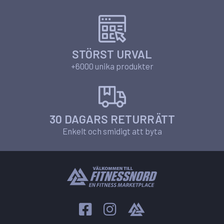
STÖRST URVAL
+6000 unika produkter
30 DAGARS RETURRÄTT
Enkelt och smidigt att byta