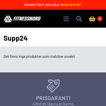
Skip to main content
VARNING FÖR FLASH SALE!
MISSA INTE DET.
0
Supp24
Det finns inga produkter som matchar urvalet
PRISGARANTI
Alltid de lägsta priserna