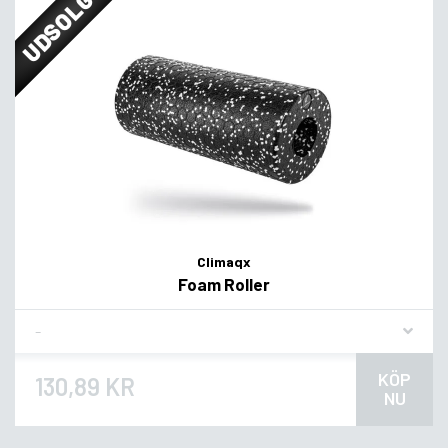
UDSOLGT
Climaqx
Foam Roller
Flavor
KÖP
130,89 KR
NU