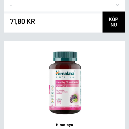
Flavor
KÖP
71,80 KR
NU
Himalaya