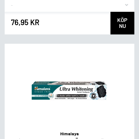
Flavor
KÖP
76,95 KR
NU
Himalaya