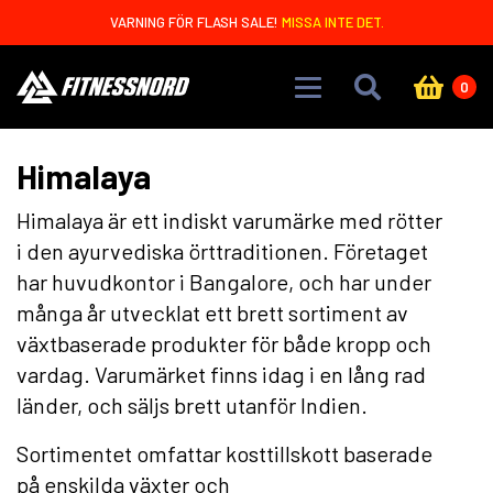
Skip to main content
VARNING FÖR FLASH SALE!
MISSA INTE DET.
0
Himalaya
Himalaya är ett indiskt varumärke med rötter
i den ayurvediska örttraditionen. Företaget
har huvudkontor i Bangalore, och har under
många år utvecklat ett brett sortiment av
växtbaserade produkter för både kropp och
vardag. Varumärket finns idag i en lång rad
länder, och säljs brett utanför Indien.
Sortimentet omfattar kosttillskott baserade
på enskilda växter och