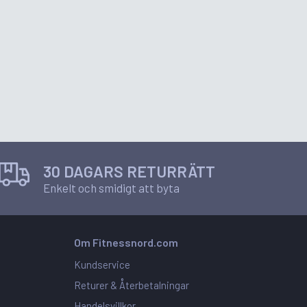
30 DAGARS RETURRÄTT
Enkelt och smidigt att byta
Om Fitnessnord.com
Kundservice
Returer & Återbetalningar
Handelsvillkor