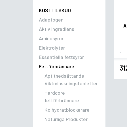
KOSTTILSKUD
Adaptogen
A
Aktiv ingrediens
Aminosyror
Elektrolyter
Fla
Essentiella fettsyror
Fettförbrännare
31
Aptitnedsättande
Viktminskningstabletter
Hardcore
fettförbrännare
Kolhydratblockerare
Naturliga Produkter