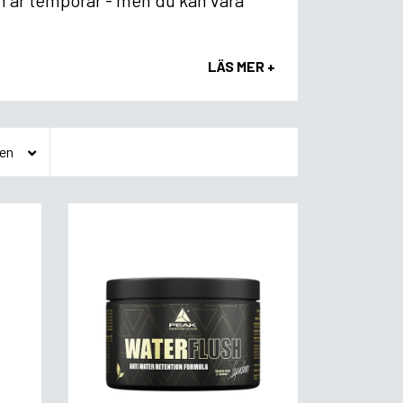
en är temporär - men du kan vara
LÄS MER +