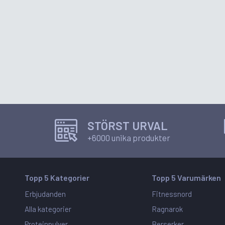
STÖRST URVAL
+6000 unika produkter
Topp 5 Kategorier
Topp 5 Varumärken
Erbjudanden
Fitnessnord
Alla kategorier
Ragnarok
Proteinpulver
Berserker