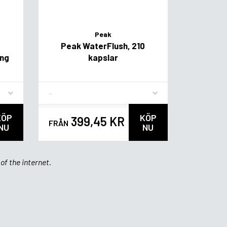
Peak
,
Peak WaterFlush, 210
ing
kapslar
Flavor
KÖP
KÖP
399,45 KR
FRÅN
NU
NU
of the internet.