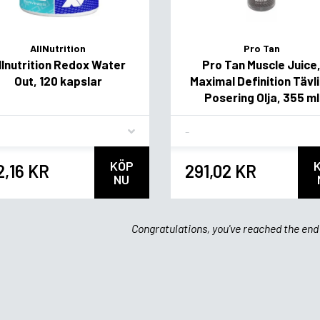
AllNutrition
Pro Tan
llnutrition Redox Water
Pro Tan Muscle Juice
Out, 120 kapslar
Maximal Definition Tävl
Posering Olja, 355 ml
vor
Flavor
KÖP
2,16 KR
291,02 KR
NU
Congratulations, you've reached the end 