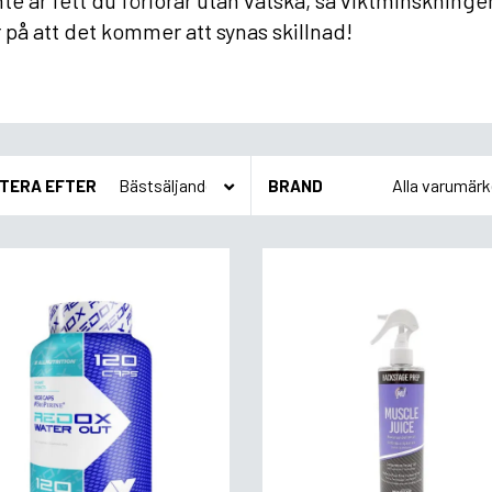
nte är fett du förlorar utan vätska, så viktminskning
 på att det kommer att synas skillnad!
TERA EFTER
BRAND