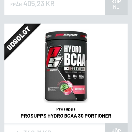
KÖP
405,23 KR
FRÅN
NU
UDSOLGT
Prosupps
PROSUPPS HYDRO BCAA 30 PORTIONER
KÖP