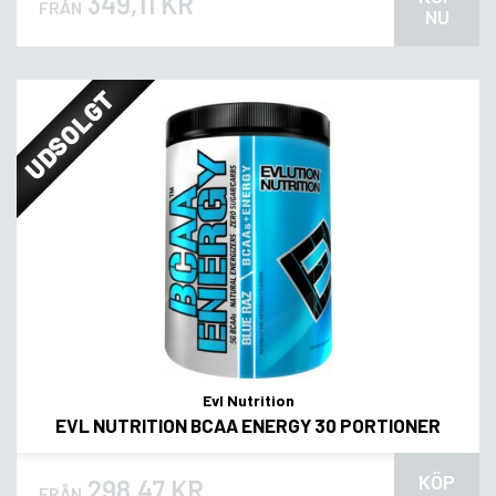
349,11 KR
FRÅN
NU
UDSOLGT
Evl Nutrition
EVL NUTRITION BCAA ENERGY 30 PORTIONER
KÖP
298,47 KR
FRÅN