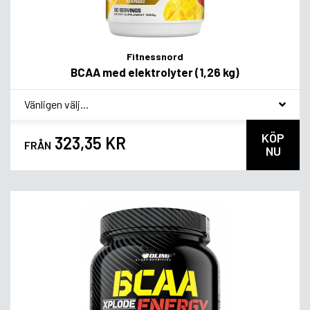
Fitnessnord
BCAA med elektrolyter (1,26 kg)
*
Smagsvariant
KÖP
323,35 KR
FRÅN
NU