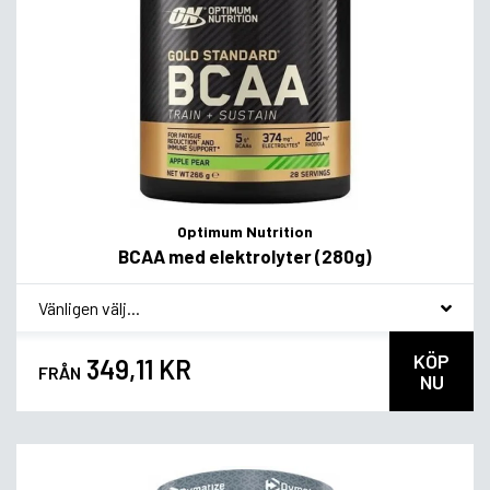
Optimum Nutrition
BCAA med elektrolyter (280g)
*
Smagsvariant
KÖP
349,11 KR
FRÅN
NU