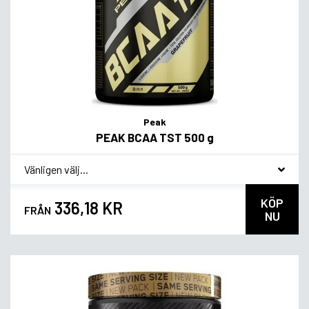
Peak
PEAK BCAA TST 500 g
*
Smagsvariant
KÖP
336,18 KR
FRÅN
NU