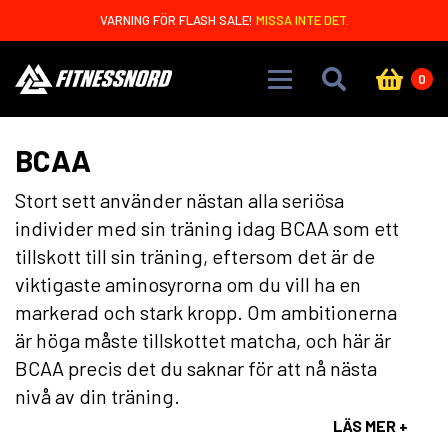
Skip to main content
VARNING FÖR FLASH SALE!
MISSA INTE DET.
0
BCAA
Stort sett använder nästan alla seriösa
individer med sin träning idag BCAA som ett
tillskott till sin träning, eftersom det är de
viktigaste aminosyrorna om du vill ha en
markerad och stark kropp. Om ambitionerna
är höga måste tillskottet matcha, och här är
BCAA precis det du saknar för att nå nästa
nivå av din träning.
LÄS MER +