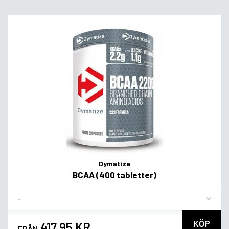
Dymatize
BCAA (400 tabletter)
Flavor
KÖP
417,95 KR
FRÅN