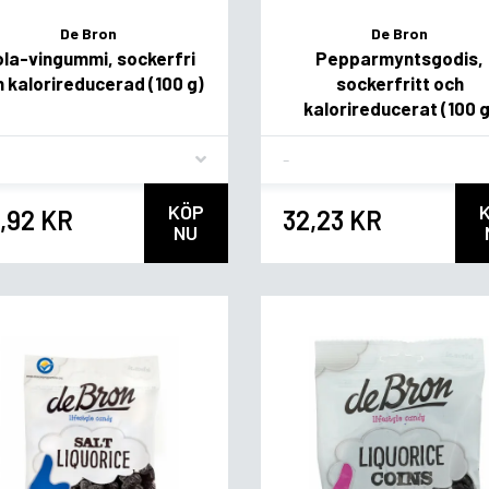
De Bron
De Bron
la-vingummi, sockerfri
Pepparmyntsgodis,
 kalorireducerad (100 g)
sockerfritt och
kalorireducerat (100 g
vor
Flavor
KÖP
,92 KR
32,23 KR
NU