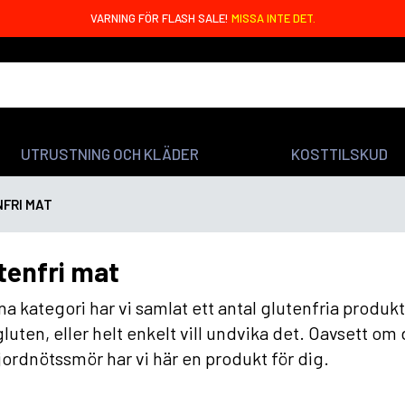
VARNING FÖR FLASH SALE!
MISSA INTE DET.
UTRUSTNING OCH KLÄDER
KOSTTILSKUD
FRI MAT
tenfri mat
na kategori har vi samlat ett antal glutenfria produk
luten, eller helt enkelt vill undvika det. Oavsett om 
 jordnötssmör har vi här en produkt för dig.