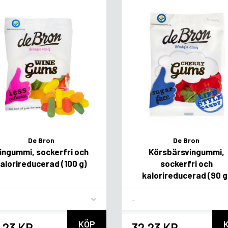
De Bron
De Bron
ingummi, sockerfri och
Körsbärsvingummi,
alorireducerad (100 g)
sockerfri och
kalorireducerad (90 g
vor
Flavor
KÖP
,23 KR
32,23 KR