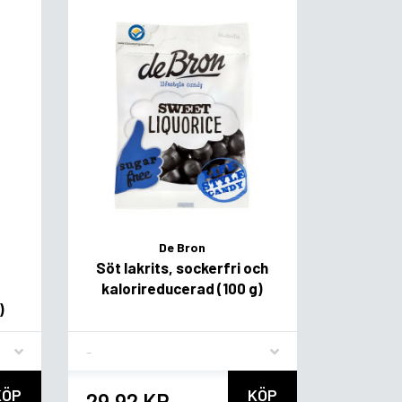
De Bron
Söt lakrits, sockerfri och
kalorireducerad (100 g)
)
Flavor
KÖP
KÖP
29,92 KR