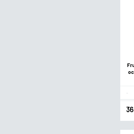
Fr
oc
Fla
36