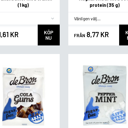
(1 kg)
protein (35 g)
vor
*
Smagsvariant
KÖP
1,61 KR
8,77 KR
FRÅN
NU