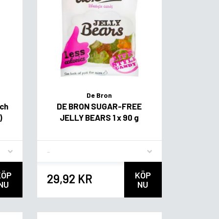
De Bron
och
DE BRON SUGAR-FREE
)
JELLY BEARS 1 x 90 g
Flavor
KÖP
KÖP
29,92 KR
NU
NU