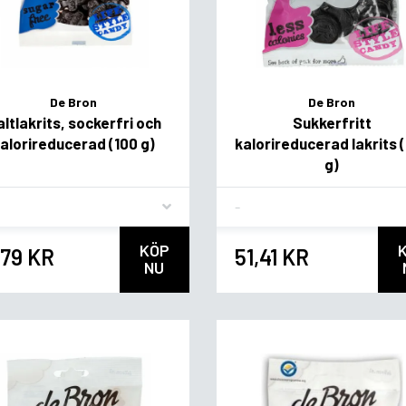
De Bron
De Bron
ltlakrits, sockerfri och
Sukkerfritt
alorireducerad (100 g)
kalorireducerad lakrits 
g)
vor
Flavor
KÖP
,79 KR
51,41 KR
NU