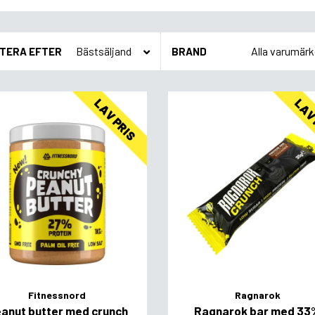
TERA EFTER
BRAND
LAV PRIS
LAV
Fitnessnord
Ragnarok
anut butter med crunch
Ragnarok bar med 33