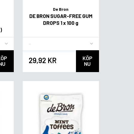
De Bron
DE BRON SUGAR-FREE GUM
DROPS 1 x 100 g
)
Flavor
KÖP
KÖP
29,92 KR
NU
NU