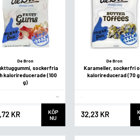
De Bron
De Bron
ukttuggummi, sockerfria
Karameller, sockerfri 
h kalorireducerade (100
kalorireducerad (70 g
g)
vor
Flavor
KÖP
,72 KR
32,23 KR
NU