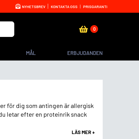
NYHETSBREV
KONTAKTA OSS
PRISGARANTI
0
MÅL
ERBJUDANDEN
ter för dig som antingen är allergisk
du letar efter en proteinrik snack
LÄS MER +