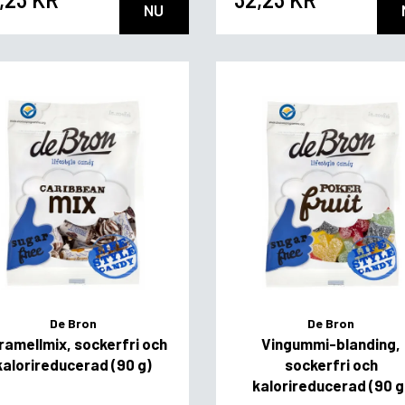
NU
De Bron
De Bron
ramellmix, sockerfri och
Vingummi-blanding,
kalorireducerad (90 g)
sockerfri och
kalorireducerad (90 g