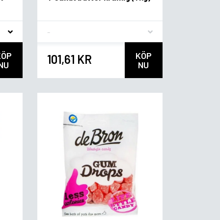
Flavor
KÖP
KÖP
101,61 KR
NU
NU