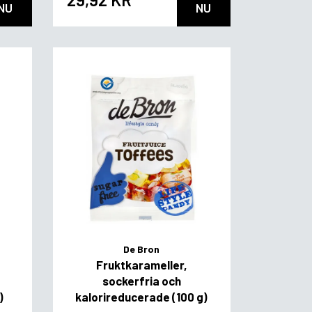
NU
NU
De Bron
Fruktkarameller,
sockerfria och
)
kalorireducerade (100 g)