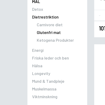
MÅL
Detox
Fla
Dietrestriktion
Carnivore diet
10
Glutenfri mat
Ketogena Produkter
Energi
Friska leder och ben
Hälsa
Longevity
Mund & Tandpleje
Muskelmassa
Viktminskning