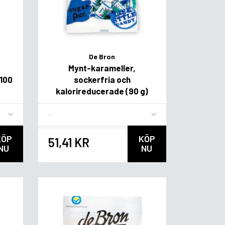
De Bron
Mynt-karameller,
(100
sockerfria och
kalorireducerade (90 g)
Flavor
KÖP
KÖP
51,41 KR
NU
NU