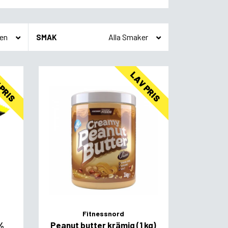
SMAK
 PRIS
LAV PRIS
Fitnessnord
%
Peanut butter krämig (1 kg)