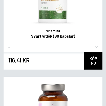
Vitamins
Svart vitlök (90 kapslar)
Flavor
KÖP
116,41 KR
NU