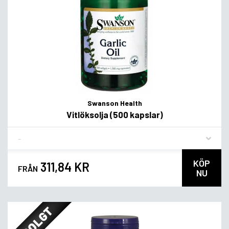
Swanson Health
Vitlöksolja (500 kapslar)
Flavor
KÖP
311,84 KR
FRÅN
NU
UDSOLGT