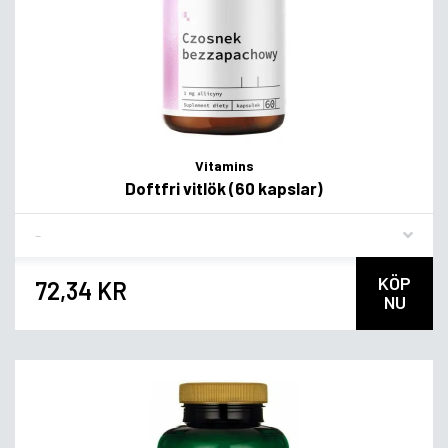
Vitamins
Doftfri vitlök (60 kapslar)
Flavor
KÖP
72,34 KR
NU