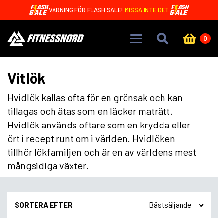
Skip to main content
VARNING FÖR FLASH SALE!
MISSA INTE DET.
0
Vitlök
Hvidlök kallas ofta för en grönsak och kan
tillagas och ätas som en läcker maträtt.
Hvidlök används oftare som en krydda eller
ört i recept runt om i världen. Hvidlöken
tillhör lökfamiljen och är en av världens mest
mångsidiga växter.
SORTERA EFTER