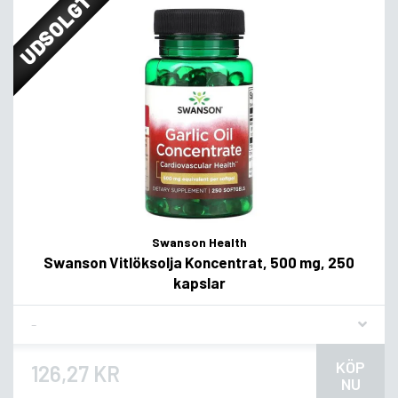
UDSOLGT
Swanson Health
Swanson Vitlöksolja Koncentrat, 500 mg, 250
kapslar
Flavor
KÖP
126,27 KR
NU