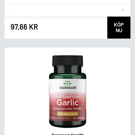
Flavor
KÖP
97,66 KR
NU
Swanson Health