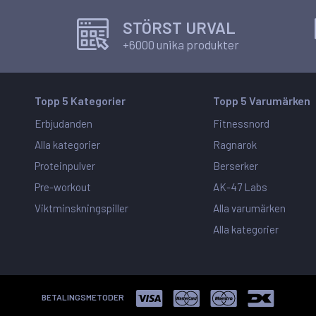
STÖRST URVAL
+6000 unika produkter
Topp 5 Kategorier
Topp 5 Varumärken
Erbjudanden
Fitnessnord
Alla kategorier
Ragnarok
Proteinpulver
Berserker
Pre-workout
AK-47 Labs
Viktminskningspiller
Alla varumärken
Alla kategorier
BETALINGSMETODER