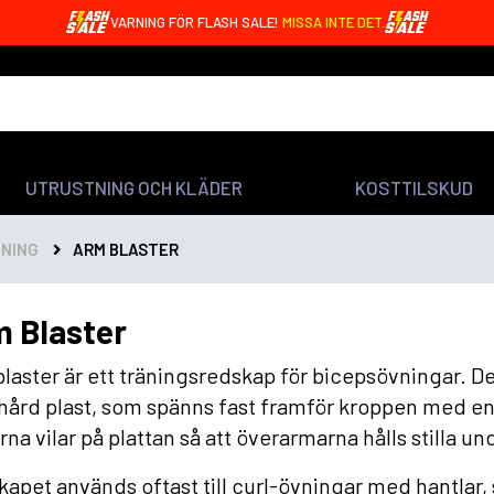
VARNING FÖR FLASH SALE!
MISSA INTE DET.
UTRUSTNING OCH KLÄDER
KOSTTILSKUD
NING
ARM BLASTER
 Blaster
laster är ett träningsredskap för bicepsövningar. Det 
 hård plast, som spänns fast framför kroppen med en
na vilar på plattan så att överarmarna hålls stilla und
apet används oftast till curl-övningar med hantlar, s