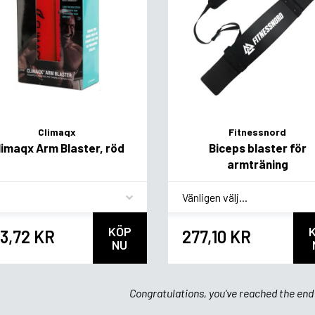
Climaqx
Fitnessnord
limaqx Arm Blaster, röd
Biceps blaster för
armträning
vor
*
Smagsvariant
KÖP
3,72 KR
277,10 KR
NU
Congratulations, you've reached the end 