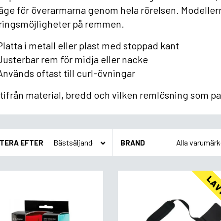
läge för överarmarna genom hela rörelsen. Modellern
eringsmöjligheter på remmen.
Platta i metall eller plast med stoppad kant
Justerbar rem för midja eller nacke
Används oftast till curl-övningar
utifrån material, bredd och vilken remlösning som pa
TERA EFTER
BRAND
LAV