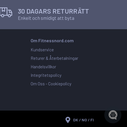
30 DAGARS RETURRÄTT
Enkelt och smidigt att byta
Om Fitnessnord.com
Kundservice
Returer & Återbetalningar
Handelsvillkor
Integritetspolicy
Om Oss -
Cookiepolicy
DK / NO / FI