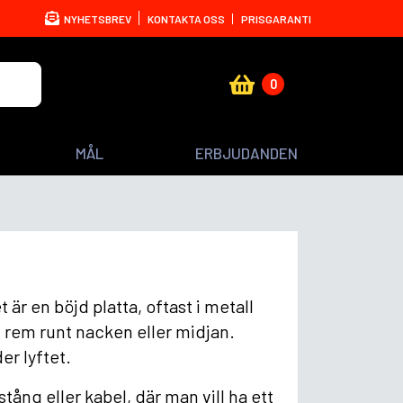
NYHETSBREV
KONTAKTA OSS
PRISGARANTI
0
MÅL
ERBJUDANDEN
är en böjd platta, oftast i metall
 rem runt nacken eller midjan.
er lyftet.
tång eller kabel, där man vill ha ett