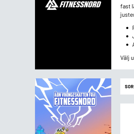
fast 
just
Välj 
SOR