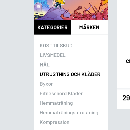
KATEGORIER
MÄRKEN
KOSTTILSKUD
LIVSMEDEL
C
MÅL
UTRUSTNING OCH KLÄDER
Fla
Byxor
Fitnessnord Kläder
29
Hemmaträning
Hemmaträningsutrustning
Kompression