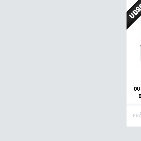
UDS
QU
FR