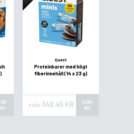
Quest
ch
Proteinbarer med högt
)
fiberinnehåll (14 x 23 g)
KÖP
KÖP
348,45 KR
FRÅN
NU
NU