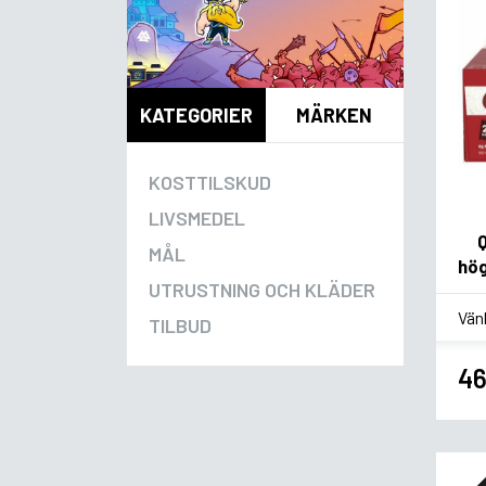
KATEGORIER
MÄRKEN
KOSTTILSKUD
LIVSMEDEL
MÅL
hög
UTRUSTNING OCH KLÄDER
*
Sm
TILBUD
46