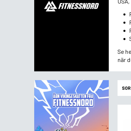
USA,
Se he
när d
SOR