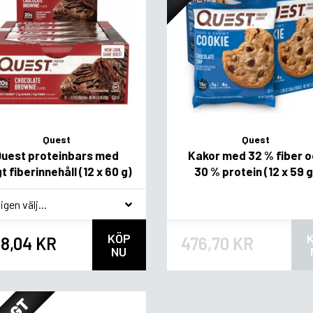
Quest
Quest
Quest proteinbars med
Kakor med 32 % fiber o
t fiberinnehåll (12 x 60 g)
30 % protein (12 x 59 g
agsvariant
KÖP
8,04 KR
476,70 KR
NU