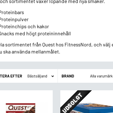
 och sortimentet växer löpande med nya smaker.
Proteinbars
Proteinpulver
Proteinchips och kakor
Snacks med högt proteininnehåll
la sortimentet från Quest hos FitnessNord, och välj
u ska använda mellanmålet.
TERA EFTER
BRAND
UDSOLGT