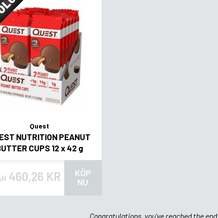
OLGT
Quest
EST NUTRITION PEANUT
BUTTER CUPS 12 x 42 g
KÖP
460,26 KR
ÅN
NU
Congratulations, you've reached the end 