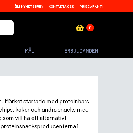
NYHETSBREV
KONTAKTA OSS
PRISGARANTI
0
MÅL
ERBJUDANDEN
en. Märket startade med proteinbars
, chips, kakor och andra snacks med
 som vill ha ett alternativt
a proteinsnacksproducenterna i