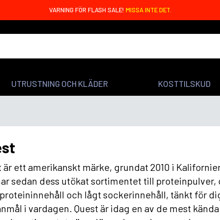
VARNING FÖR FLASH SALE!
MISSA INTE DET.
UTRUSTNING OCH KLÄDER
KOSTTILSKUD
est
 är ett amerikanskt märke, grundat 2010 i Kaliforni
ar sedan dess utökat sortimentet till proteinpulver
proteininnehåll och lågt sockerinnehåll, tänkt för dig
nmål i vardagen. Quest är idag en av de mest känd