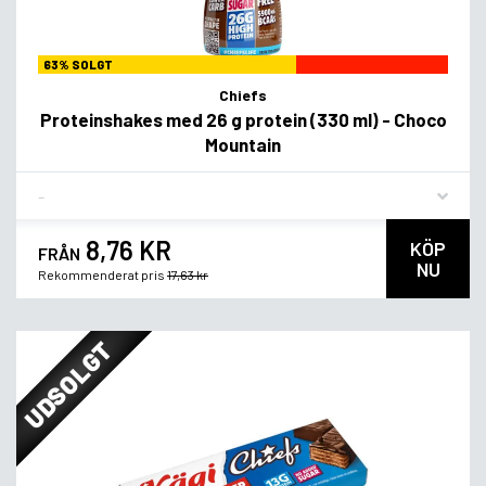
63% SOLGT
Chiefs
Proteinshakes med 26 g protein (330 ml) - Choco
Mountain
Flavor
8,76 KR
KÖP
FRÅN
NU
Rekommenderat pris
17,63 kr
UDSOLGT