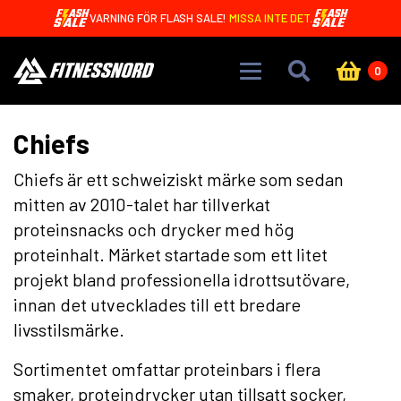
Skip to main content
VARNING FÖR FLASH SALE!
MISSA INTE DET.
0
Chiefs
Chiefs är ett schweiziskt märke som sedan
mitten av 2010-talet har tillverkat
proteinsnacks och drycker med hög
proteinhalt. Märket startade som ett litet
projekt bland professionella idrottsutövare,
innan det utvecklades till ett bredare
livsstilsmärke.
Sortimentet omfattar proteinbars i flera
smaker, proteindrycker utan tillsatt socker,