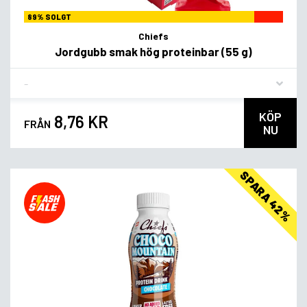
89% SOLGT
Chiefs
Jordgubb smak hög proteinbar (55 g)
Flavor
KÖP
8,76 KR
FRÅN
NU
SPARA 42%