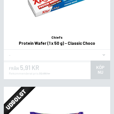
Chiefs
Protein Wafer (1 x 50 g) - Classic Choco
Flavor
5,91 KR
KÖP
FRÅN
NU
Rekommenderat pris
32,86 kr
UDSOLGT