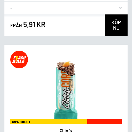
Flavor
KÖP
5,91 KR
FRÅN
NU
69% SOLGT
Chiefs