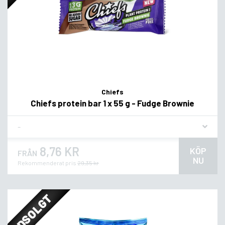
Chiefs
Chiefs protein bar 1 x 55 g - Fudge Brownie
Flavor
8,76 KR
KÖP
FRÅN
NU
Rekommenderat pris
29,35 kr
UDSOLGT