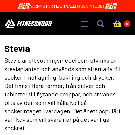
Skip to main content
VARNING FÖR FLASH SALE!
MISSA INTE DET.
0
Stevia
Stevia är ett sötningsmedel som utvinns ur
steviaplantan och används som alternativ till
socker i matlagning, bakning och drycker.
Det finns i flera former, från pulver och
tabletter till flytande droppar, och används
ofta av den som vill hålla koll på
sockerintaget i vardagen. Det är ett populärt
val i kök som vill skära ner på det vanliga
sockret.