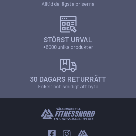
Alltid de lägsta priserna
STÖRST URVAL
+6000 unika produkter
30 DAGARS RETURRÄTT
Enkelt och smidigt att byta