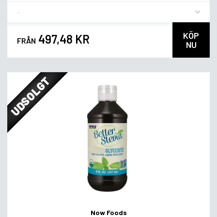
Flavor
KÖP
497,48 KR
FRÅN
NU
UDSOLGT
Now Foods