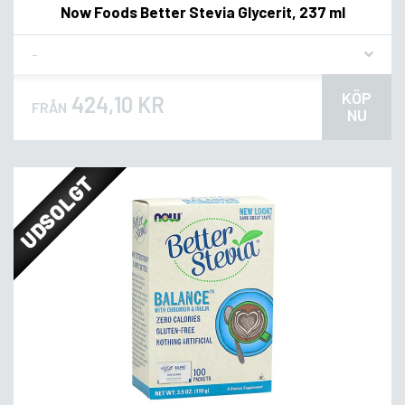
Now Foods Better Stevia Glycerit, 237 ml
Flavor
KÖP
424,10 KR
FRÅN
NU
UDSOLGT