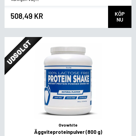
KÖP
508,49 KR
NU
UDSOLGT
Ovowhite
Äggviteproteinpulver (800 g)