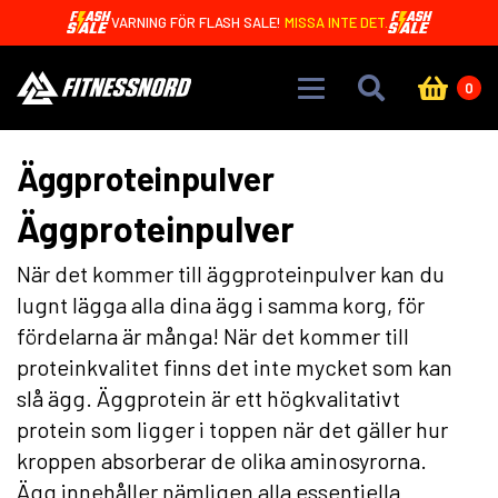
Skip to main content
VARNING FÖR FLASH SALE!
MISSA INTE DET.
0
Äggproteinpulver
Äggproteinpulver
När det kommer till äggproteinpulver kan du
lugnt lägga alla dina ägg i samma korg, för
fördelarna är många! När det kommer till
proteinkvalitet finns det inte mycket som kan
slå ägg. Äggprotein är ett högkvalitativt
protein som ligger i toppen när det gäller hur
kroppen absorberar de olika aminosyrorna.
Ägg innehåller nämligen alla essentiella