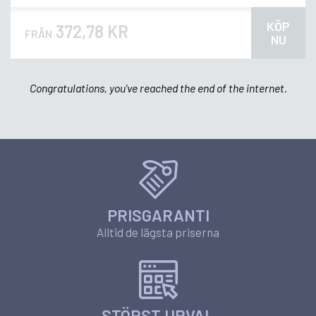
KÖP
372,78 KR
FRÅN
NU
Congratulations, you've reached the end of the internet.
PRISGARANTI
Alltid de lägsta priserna
STÖRST URVAL