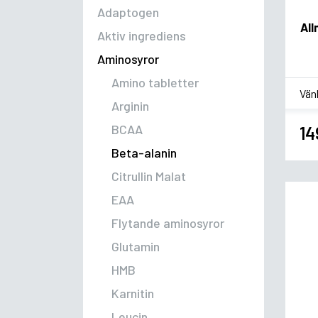
Adaptogen
All
Aktiv ingrediens
Aminosyror
Amino tabletter
*
Sm
Arginin
BCAA
14
Beta-alanin
Citrullin Malat
EAA
Flytande aminosyror
Glutamin
HMB
Karnitin
Leucin