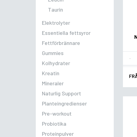
Taurin
Elektrolyter
Essentiella fettsyror
Fettförbrännare
Gummies
Fla
Kolhydrater
Kreatin
FR
Mineraler
Naturlig Support
Planteingredienser
Pre-workout
Probiotika
Proteinpulver