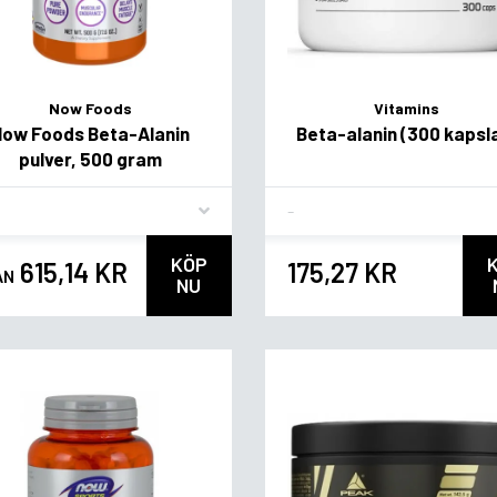
Now Foods
Vitamins
Now Foods Beta-Alanin
Beta-alanin (300 kapsl
pulver, 500 gram
vor
Flavor
KÖP
615,14 KR
175,27 KR
ÅN
NU