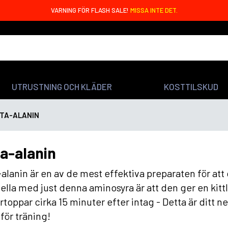
VARNING FÖR FLASH SALE!
MISSA INTE DET.
UTRUSTNING OCH KLÄDER
KOSTTILSKUD
TA-ALANIN
a-alanin
alanin är en av de mest effektiva preparaten för att 
ella med just denna aminosyra är att den ger en kitt
rtoppar cirka 15 minuter efter intag - Detta är ditt n
för träning!