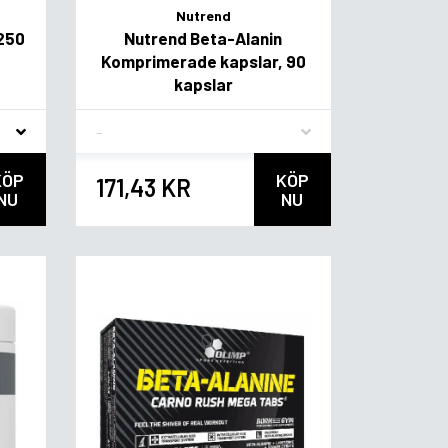
Nutrend
 250
Nutrend Beta-Alanin
Komprimerade kapslar, 90
kapslar
Flavor
KÖP
KÖP
171,43 KR
NU
NU