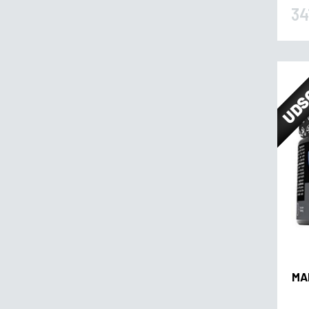
34
UDS
MA