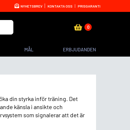
NYHETSBREV
KONTAKTA OSS
PRISGARANTI
0
MÅL
ERBJUDANDEN
öka din styrka inför träning. Det
lande känsla i ansikte och
ervsystem som signalerar att det är