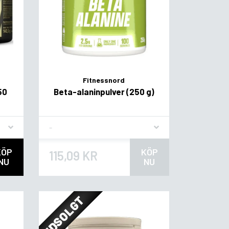
Fitnessnord
50
Beta-alaninpulver (250 g)
Flavor
KÖP
KÖP
115,09 KR
NU
NU
UDSOLGT