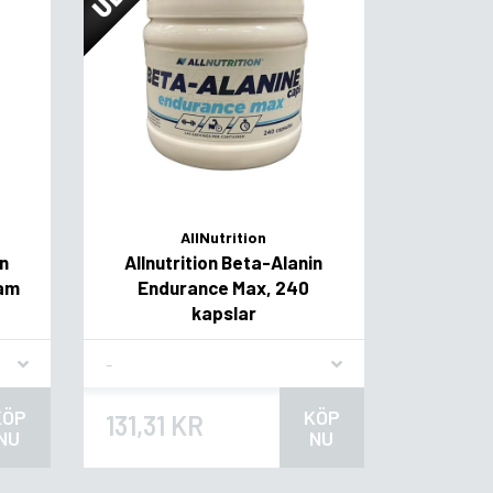
AllNutrition
in
Allnutrition Beta-Alanin
ram
Endurance Max, 240
kapslar
Flavor
KÖP
KÖP
131,31 KR
NU
NU