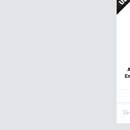
A
En
Fla
14