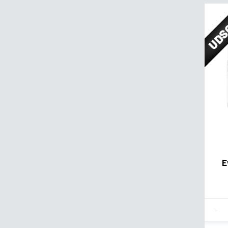
UDS
E
Fla