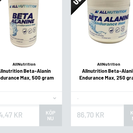
AllNutrition
AllNutrition
llnutrition Beta-Alanin
Allnutrition Beta-Alan
durance Max, 500 gram
Endurance Max, 250 g
vor
Flavor
KÖP
4,47 KR
86,70 KR
NU