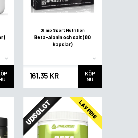
Olimp Sport Nutrition
ar)
Beta-alanin och salt (80
kapslar)
Flavor
KÖP
KÖP
161,35 KR
NU
NU
UDSOLGT
LAV PRIS