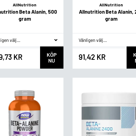
AllNutrition
AllNutrition
nutrition Beta Alanin, 500
Allnutrition Beta Alanin,
gram
gram
akvariant
*
Smakvariant
KÖP
9,73 KR
91,42 KR
NU