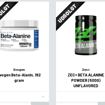
OLGT
UDSOLGT
Evogen
Zec+
vogen Beta-Alanin, 192
ZEC+ BETA ALANINE
gram
POWDER (500G)
UNFLAVORED
vor
Flavor