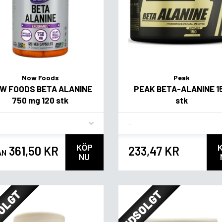
Now Foods
Peak
W FOODS BETA ALANINE
PEAK BETA-ALANINE 1
750 mg 120 stk
stk
vor
Flavor
KÖP
361,50 KR
233,47 KR
ÅN
NU
OLGT
UDSOLGT