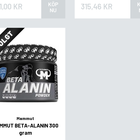
KÖP
1,00 KR
315,46 KR
NU
OLGT
Mammut
MMUT BETA-ALANIN 300
gram