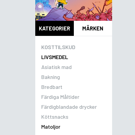
KATEGORIER
MÄRKEN
KOSTTILSKUD
LIVSMEDEL
Asiatisk mad
Bakning
Bredbart
Färdiga Måltider
Färdigblandade drycker
Köttsnacks
Matoljor