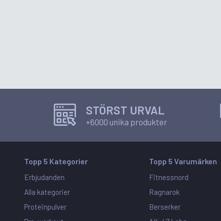
STÖRST URVAL
+6000 unika produkter
Topp 5 Kategorier
Topp 5 Varumärken
Erbjudanden
Fitnessnord
Alla kategorier
Ragnarok
Proteinpulver
Berserker