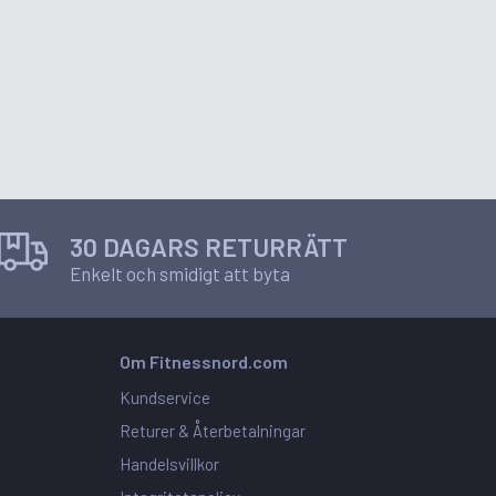
30 DAGARS RETURRÄTT
Enkelt och smidigt att byta
Om Fitnessnord.com
Kundservice
Returer & Återbetalningar
Handelsvillkor