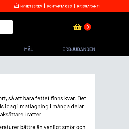
NYHETSBREV
KONTAKTA OSS
PRISGARANTI
0
MÅL
ERBJUDANDEN
, så att bara fettet finns kvar. Det
s idag i matlagning i många delar
ksättare i rätter.
raturer bättre än vanligt smör och