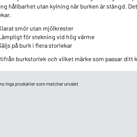
ång hållbarhet utan kylning när burken är stängd. Det s
ekar.
Klarat smör utan mjölkrester
Lämpligt för stekning vid hög värme
Säljs på burk i flera storlekar
utifrån burkstorlek och vilket märke som passar ditt 
nns inga produkter som matchar urvalet