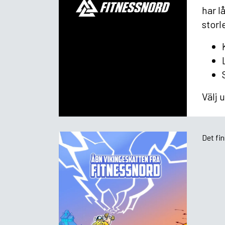
har l
storl
Välj 
Det fi