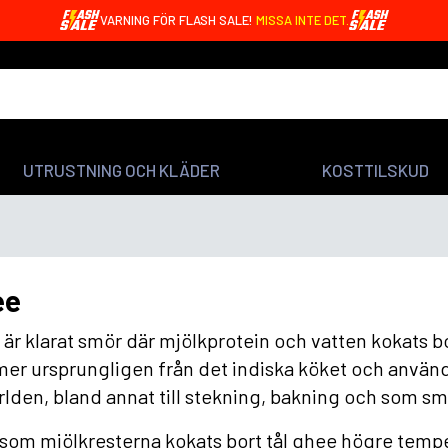
VARNING FÖR FLASH SALE!
MISSA INTE DET.
UTRUSTNING OCH KLÄDER
KOSTTILSKUD
ee
är klarat smör där mjölkprotein och vatten kokats bort
r ursprungligen från det indiska köket och använd
rlden, bland annat till stekning, bakning och som sma
som mjölkresterna kokats bort tål ghee högre tempe