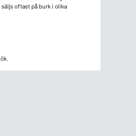
äljs oftast på burk i olika
kök.