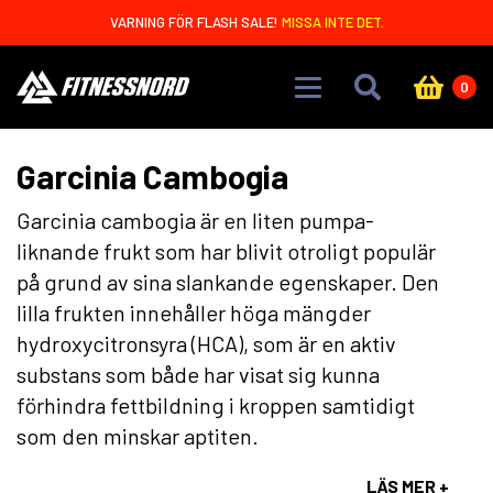
Skip to main content
VARNING FÖR FLASH SALE!
MISSA INTE DET.
0
Garcinia Cambogia
Garcinia cambogia är en liten pumpa-
liknande frukt som har blivit otroligt populär
på grund av sina slankande egenskaper. Den
lilla frukten innehåller höga mängder
hydroxycitronsyra (HCA), som är en aktiv
substans som både har visat sig kunna
förhindra fettbildning i kroppen samtidigt
som den minskar aptiten.
LÄS MER +