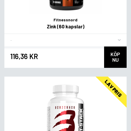
Fitnessnord
Zink (60 kapslar)
Flavor
KÖP
116,36 KR
NU
LAV PRIS