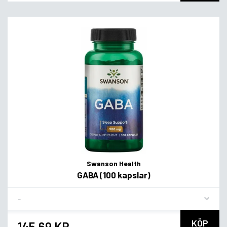
Swanson Health
GABA (100 kapslar)
Flavor
KÖP
145,69 KR