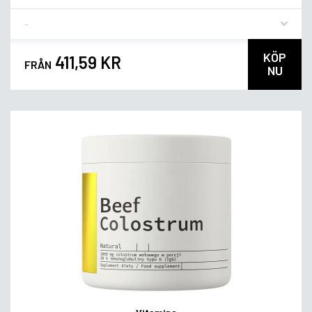
Flavor
KÖP
411,59 KR
FRÅN
NU