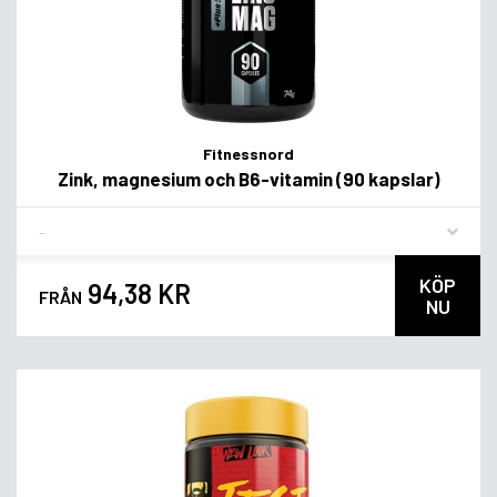
Fitnessnord
Zink, magnesium och B6-vitamin (90 kapslar)
Flavor
KÖP
94,38 KR
FRÅN
NU