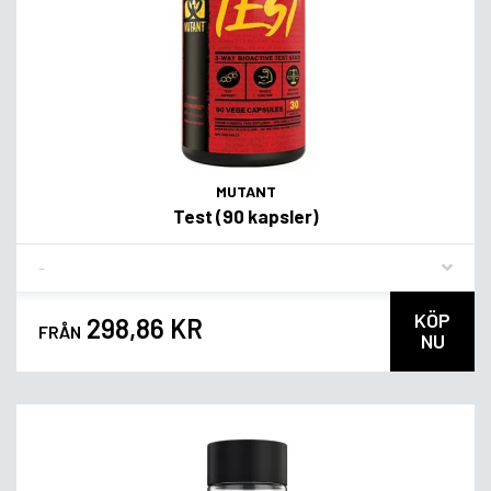
MUTANT
Test (90 kapsler)
Flavor
KÖP
298,86 KR
FRÅN
NU