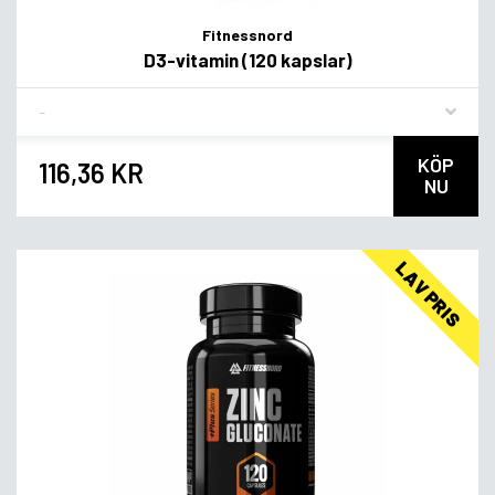
Fitnessnord
D3-vitamin (120 kapslar)
Flavor
KÖP
116,36 KR
NU
LAV PRIS