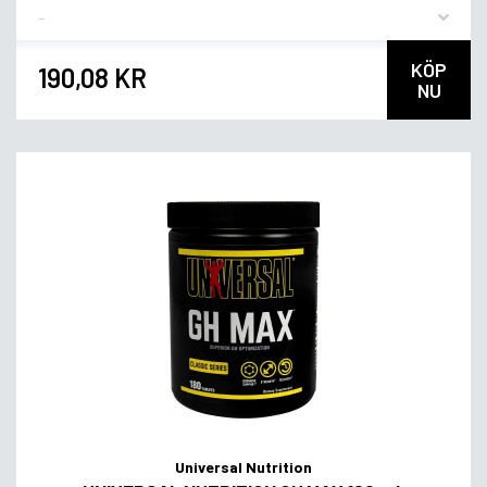
Flavor
KÖP
190,08 KR
NU
Universal Nutrition