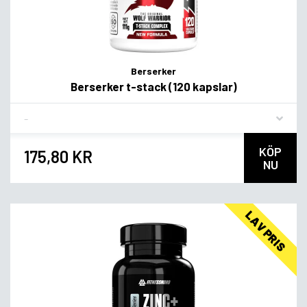
Berserker
Berserker t-stack (120 kapslar)
Flavor
KÖP
175,80 KR
NU
LAV PRIS