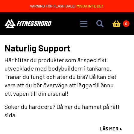
Skip to main content
VARNING FÖR FLASH SALE!
MISSA INTE DET.
0
Naturlig Support
Här hittar du produkter som är specifikt
utvecklade med bodybuildern i tankarna.
Tränar du tungt och äter du bra? Då kan det
vara att du bör överväga att lägga till ännu
ett vapen till din arsenal!
Söker du hardcore? Då har du hamnat på rätt
sida.
LÄS MER +