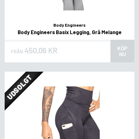
Body Engineers
Body Engineers Basix Legging, Grå Melange
KÖP
450,06 KR
FRÅN
NU
UDSOLGT