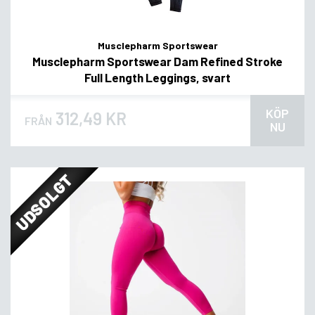
Musclepharm Sportswear
Musclepharm Sportswear Dam Refined Stroke
Full Length Leggings, svart
KÖP
312,49 KR
FRÅN
NU
UDSOLGT