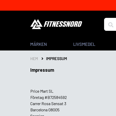
Skip to main content
Search
MÄRKEN
LIVSMEDEL
HEM
IMPRESSUM
Impressum
Price Mart SL
Företag #B72584592
Carrer Rosa Sensat 3
Barcelona 08005
Spanien