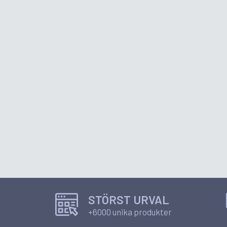
STÖRST URVAL
+6000 unika produkter