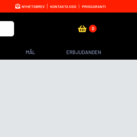
NYHETSBREV
KONTAKTA OSS
PRISGARANTI
0
MÅL
ERBJUDANDEN