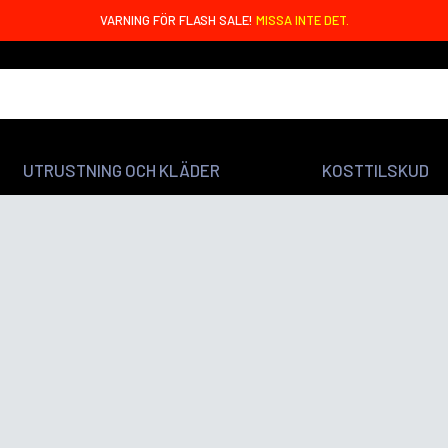
VARNING FÖR FLASH SALE!
MISSA INTE DET.
UTRUSTNING OCH KLÄDER
KOSTTILSKUD