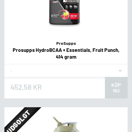
ProSupps
Prosupps HydroBCAA + Essentials, Fruit Punch,
414 gram
Flavor
KÖP
452,58 KR
NU
UDSOLGT