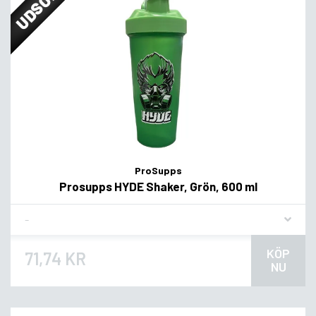
UDSOLGT
ProSupps
Prosupps HYDE Shaker, Grön, 600 ml
Flavor
KÖP
71,74 KR
NU