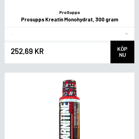
ProSupps
Prosupps Kreatin Monohydrat, 300 gram
Flavor
KÖP
252,69 KR
NU