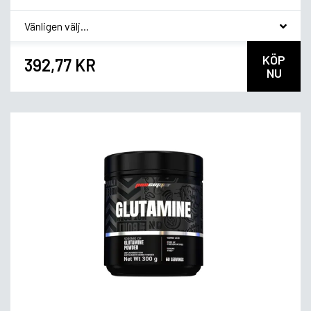
*
Smakvariant
KÖP
392,77 KR
NU