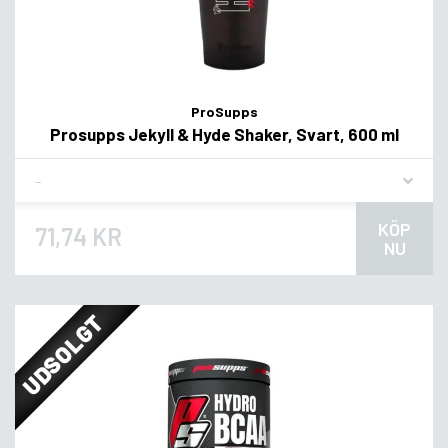
ProSupps
Prosupps Jekyll & Hyde Shaker, Svart, 600 ml
Flavor
KÖP
71,74 KR
NU
UDSOLGT