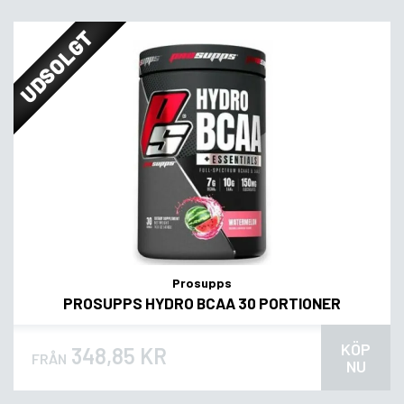
UDSOLGT
Prosupps
PROSUPPS HYDRO BCAA 30 PORTIONER
KÖP
348,85 KR
FRÅN
NU