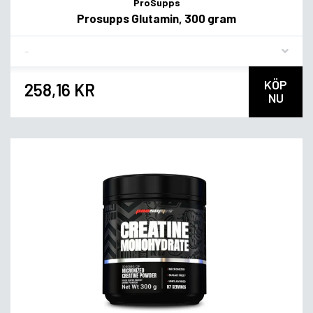
ProSupps
Prosupps Glutamin, 300 gram
Flavor
KÖP
258,16 KR
NU