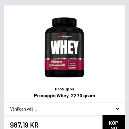
ProSupps
Prosupps Whey, 2270 gram
*
Smakvariant
KÖP
987,19 KR
NU