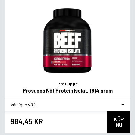
ProSupps
Prosupps Nöt Protein Isolat, 1814 gram
*
Smakvariant
KÖP
984,45 KR
NU