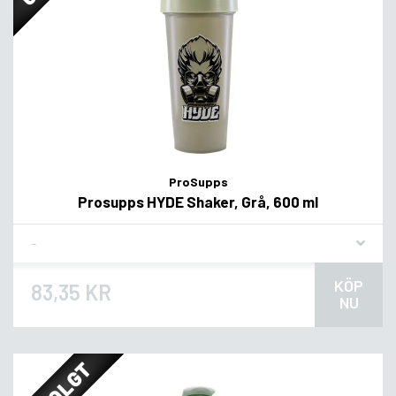
ProSupps
Prosupps HYDE Shaker, Grå, 600 ml
Flavor
KÖP
83,35 KR
NU