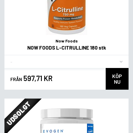
Now Foods
NOW FOODS L-CITRULLINE 180 stk
Flavor
KÖP
597,71 KR
FRÅN
NU
UDSOLGT