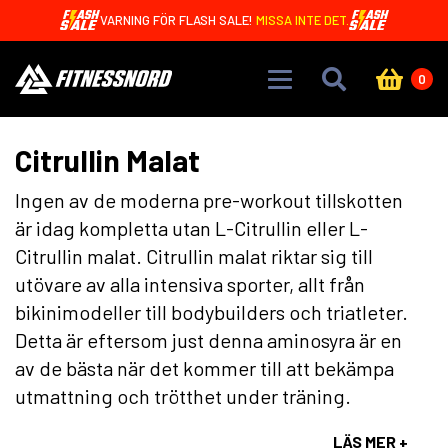
Skip to main content
VARNING FÖR FLASH SALE!
MISSA INTE DET.
0
Citrullin Malat
Ingen av de moderna pre-workout tillskotten
är idag kompletta utan L-Citrullin eller L-
Citrullin malat. Citrullin malat riktar sig till
utövare av alla intensiva sporter, allt från
bikinimodeller till bodybuilders och triatleter.
Detta är eftersom just denna aminosyra är en
av de bästa när det kommer till att bekämpa
utmattning och trötthet under träning.
LÄS MER +