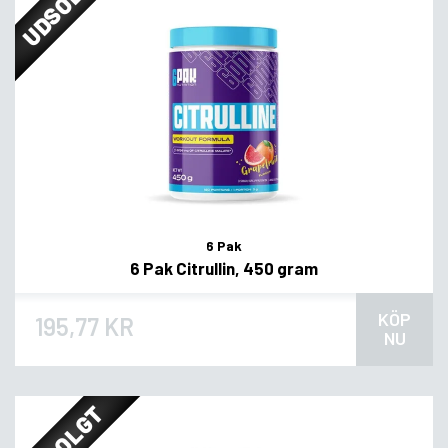
UDSOLGT
6 Pak
6 Pak Citrullin, 450 gram
KÖP
195,77 KR
NU
UDSOLGT