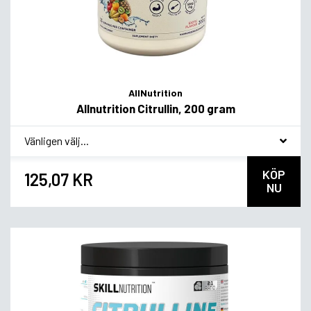
AllNutrition
Allnutrition Citrullin, 200 gram
*
Smakvariant
KÖP
125,07 KR
NU