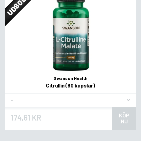
UDSOLGT
Swanson Health
Citrullin (60 kapslar)
Flavor
KÖP
174,61 KR
NU