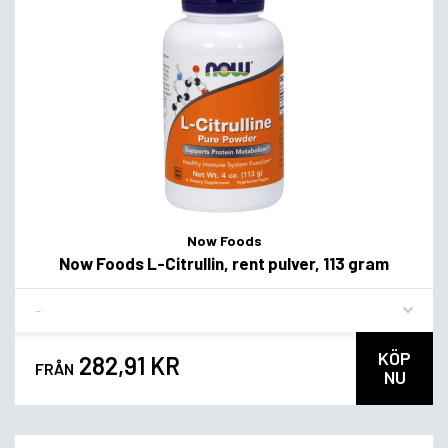
Now Foods
Now Foods L-Citrullin, rent pulver, 113 gram
Flavor
KÖP
282,91 KR
FRÅN
NU