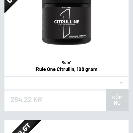
Rule1
Rule One Citrullin, 198 gram
Flavor
KÖP
284,22 KR
NU