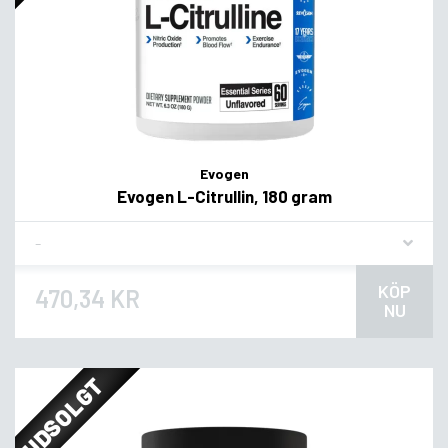
Evogen
Evogen L-Citrullin, 180 gram
Flavor
KÖP
470,34 KR
NU
UDSOLGT