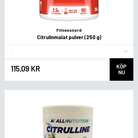
Fitnessnord
Citrulinmalat pulver (250 g)
Flavor
KÖP
115,09 KR
NU