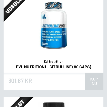
UDSOLGT
Evl Nutrition
EVL NUTRITION L-CITRULLINE (90 CAPS)
KÖP
301,87 KR
NU