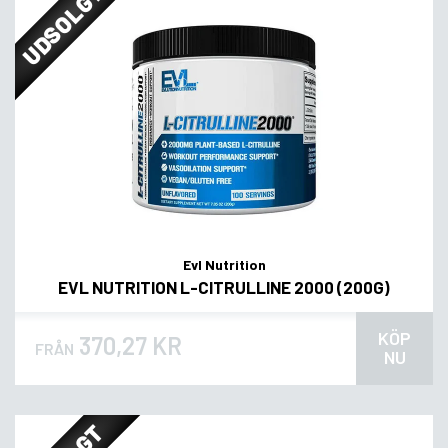
UDSOLGT
Evl Nutrition
EVL NUTRITION L-CITRULLINE 2000 (200G)
KÖP
370,27 KR
FRÅN
NU