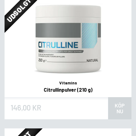
UDSOLGT
Vitamins
Citrullinpulver (210 g)
KÖP
146,00 KR
NU