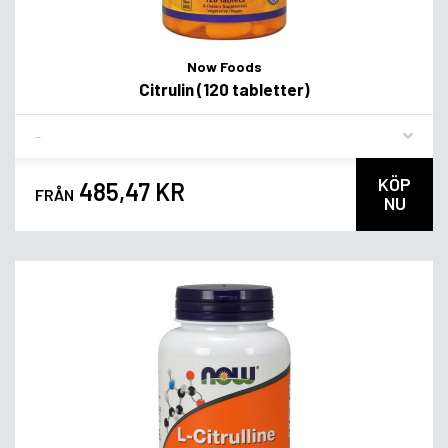
Now Foods
Citrulin (120 tabletter)
Flavor
KÖP
485,47 KR
FRÅN
NU