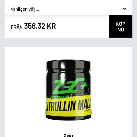
*
Smakvariant
KÖP
358,32 KR
FRÅN
NU
Zec+