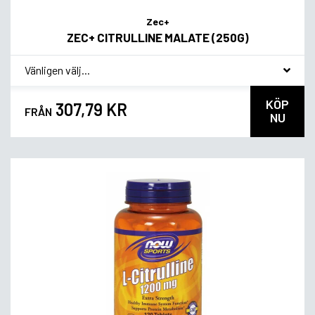
Zec+
ZEC+ CITRULLINE MALATE (250G)
*
Smakvariant
KÖP
307,79 KR
FRÅN
NU