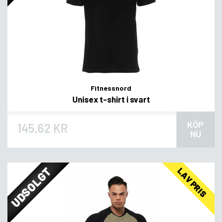
Fitnessnord
Unisex t-shirt i svart
KÖP
145,62 KR
NU
UDSOLGT
LAV PRIS