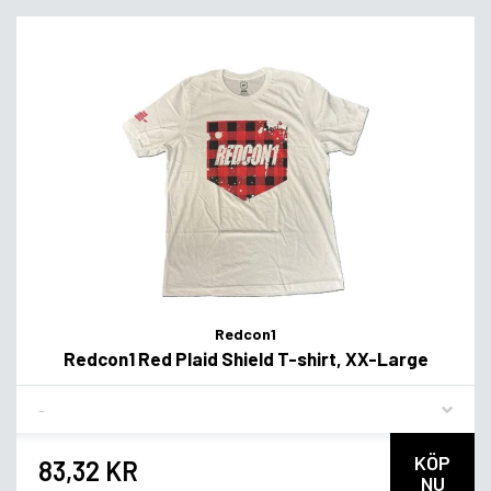
Redcon1
Redcon1 Red Plaid Shield T-shirt, XX-Large
Flavor
KÖP
83,32 KR
NU