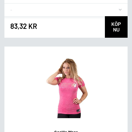
Flavor
KÖP
83,32 KR
NU
Gorilla Wear