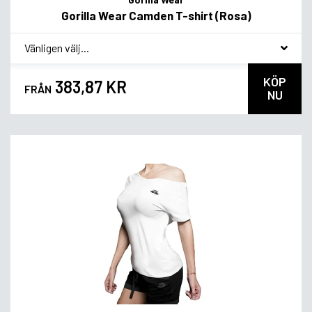
Gorilla Wear Camden T-shirt (Rosa)
*
Smakvariant
KÖP
383,87 KR
FRÅN
NU