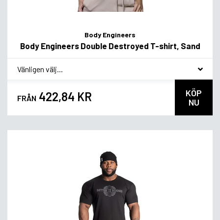
Body Engineers
Body Engineers Double Destroyed T-shirt, Sand
*
Smakvariant
KÖP
422,84 KR
FRÅN
NU