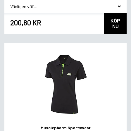
*
Smakvariant
KÖP
200,80 KR
NU
Musclepharm Sportswear