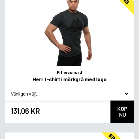
Fitnessnord
Herr t-shirt i mörkgrå med logo
*
Smagsvariant
KÖP
131,06 KR
NU