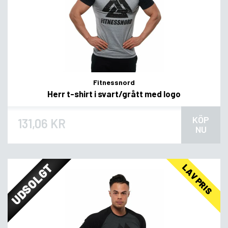
Fitnessnord
Herr t-shirt i svart/grått med logo
KÖP
131,06 KR
NU
UDSOLGT
LAV PRIS