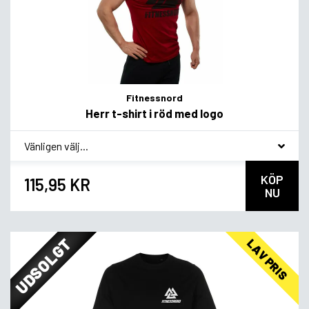
Fitnessnord
Herr t-shirt i röd med logo
*
Smagsvariant
KÖP
115,95 KR
NU
UDSOLGT
LAV PRIS