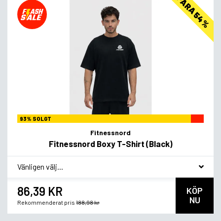
SPARA 54%
93% SOLGT
Fitnessnord
Fitnessnord Boxy T-Shirt (Black)
*
Smagsvariant
86,39 KR
KÖP
NU
Rekommenderat pris
188,98 kr