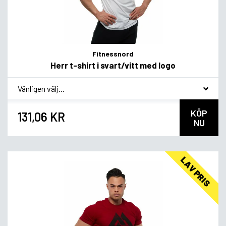
Fitnessnord
Herr t-shirt i svart/vitt med logo
*
Smagsvariant
KÖP
131,06 KR
NU
LAV PRIS