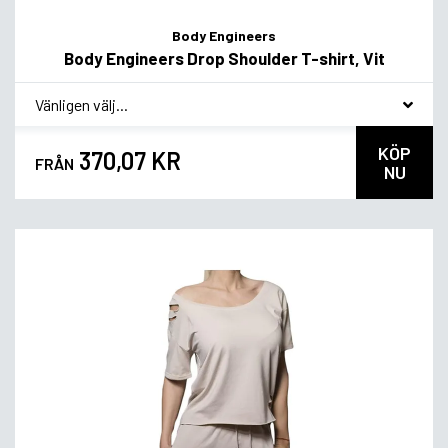
Body Engineers
Body Engineers Drop Shoulder T-shirt, Vit
*
Smakvariant
KÖP
370,07 KR
FRÅN
NU