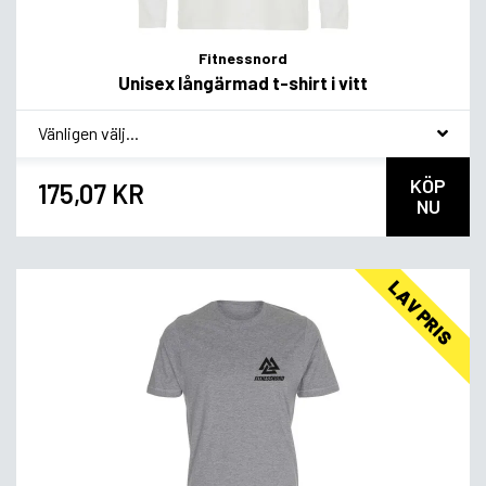
Fitnessnord
Unisex långärmad t-shirt i vitt
*
Smagsvariant
KÖP
175,07 KR
NU
LAV PRIS