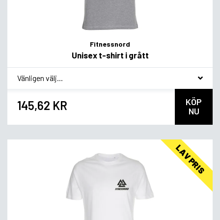
Fitnessnord
Unisex t-shirt i grått
*
Smagsvariant
KÖP
145,62 KR
NU
LAV PRIS