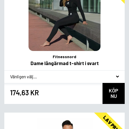
Fitnessnord
Dame långärmad t-shirt i svart
*
Smagsvariant
KÖP
174,63 KR
NU
LAV PRIS