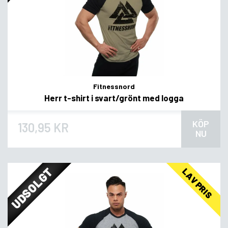
Fitnessnord
Herr t-shirt i svart/grönt med logga
KÖP
130,95 KR
NU
UDSOLGT
LAV PRIS