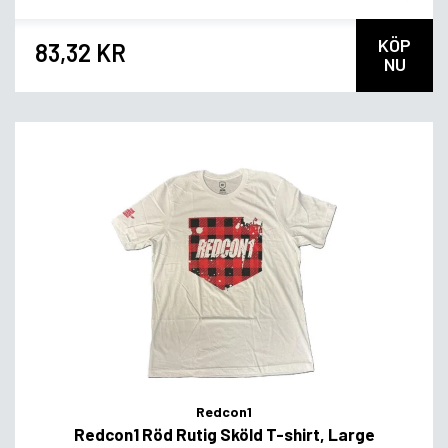
KÖP
83,32 KR
NU
Redcon1
Redcon1 Röd Rutig Sköld T-shirt, Large