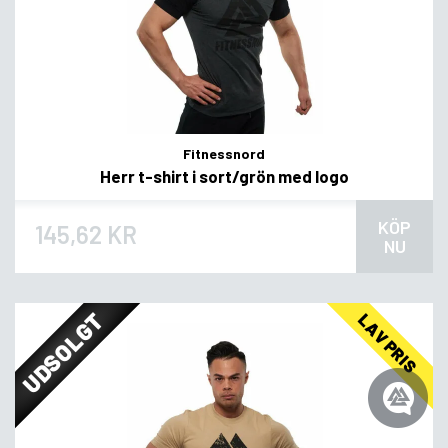
Fitnessnord
Herr t-shirt i sort/grön med logo
KÖP
145,62 KR
NU
UDSOLGT
LAV PRIS