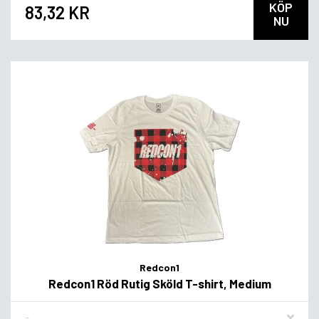
KÖP
83,32 KR
NU
Redcon1
Redcon1 Röd Rutig Sköld T-shirt, Medium
Flavor