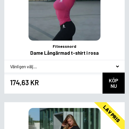
Fitnessnord
Dame Långärmad t-shirt i rosa
*
Smagsvariant
KÖP
174,63 KR
NU
LAV PRIS