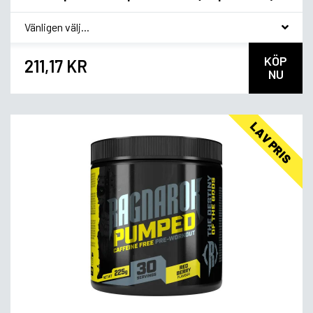
*
Smagsvariant
KÖP
211,17 KR
NU
LAV PRIS