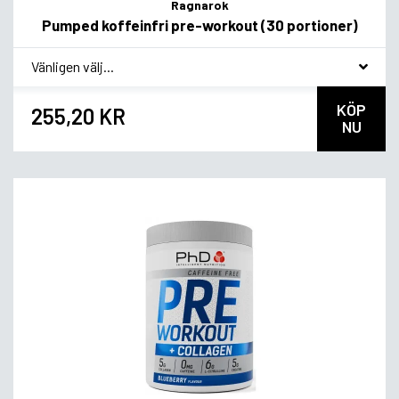
Ragnarok
Pumped koffeinfri pre-workout (30 portioner)
*
Smagsvariant
KÖP
255,20 KR
NU