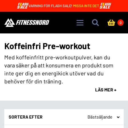
Skip to main content
VARNING FÖR FLASH SALE!
MISSA INTE DET.
0
Koffeinfri Pre-workout
Med koffeinfritt pre-workoutpulver, kan du
vara säker på att konsumera en produkt som
inte ger dig en energikick utöver vad du
behöver för din träning.
LÄS MER +
SORTERA EFTER