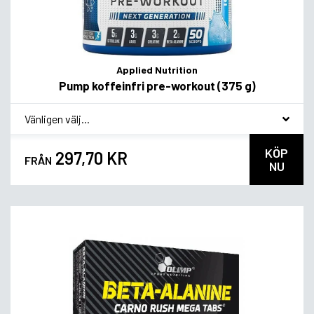
Applied Nutrition
Pump koffeinfri pre-workout (375 g)
*
Smagsvariant
KÖP
297,70 KR
FRÅN
NU