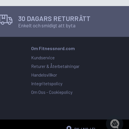
30 DAGARS RETURRÄTT
Enkelt och smidigt att byta
Om Fitnessnord.com
Kundservice
Returer & Återbetalningar
Handelsvillkor
Integritetspolicy
Om Oss -
Cookiepolicy
DK / NO / FI