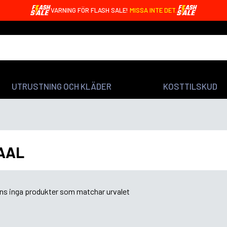
VARNING FÖR FLASH SALE!
MISSA INTE DET.
UTRUSTNING OCH KLÄDER
KOSTTILSKUD
AAL
nns inga produkter som matchar urvalet