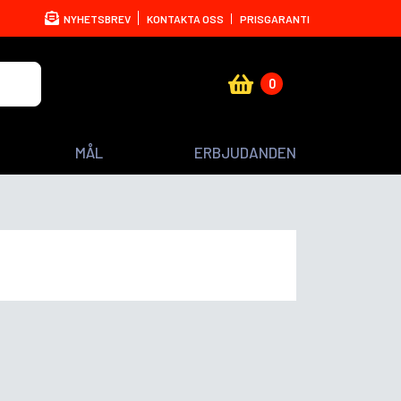
NYHETSBREV
KONTAKTA OSS
PRISGARANTI
0
MÅL
ERBJUDANDEN