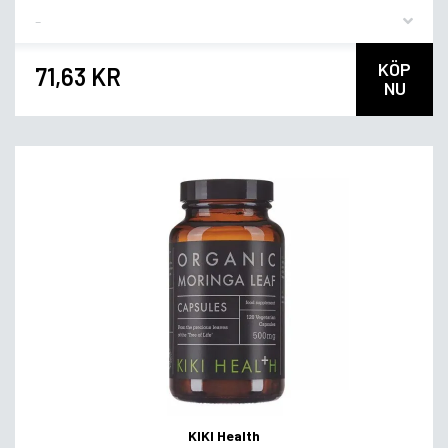
Flavor
KÖP
71,63 KR
NU
KIKI Health