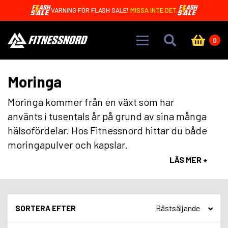
Skip to main content
VARNING FÖR FLASH SALE!
MISSA INTE DET.
0
Moringa
Moringa kommer från en växt som har
använts i tusentals år på grund av sina många
hälsofördelar. Hos Fitnessnord hittar du både
moringapulver och kapslar.
LÄS MER +
SORTERA EFTER