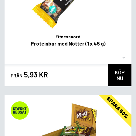
Fitnessnord
Proteinbar med Nötter (1 x 45 g)
Flavor
KÖP
5,93 KR
FRÅN
NU
SPARA 60%