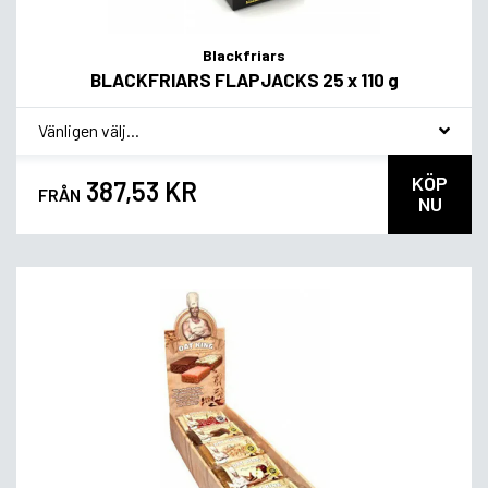
Blackfriars
BLACKFRIARS FLAPJACKS 25 x 110 g
*
Smagsvariant
KÖP
387,53 KR
FRÅN
NU