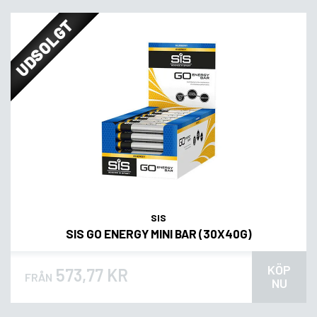
UDSOLGT
SIS
SIS GO ENERGY MINI BAR (30X40G)
KÖP
573,77 KR
FRÅN
NU