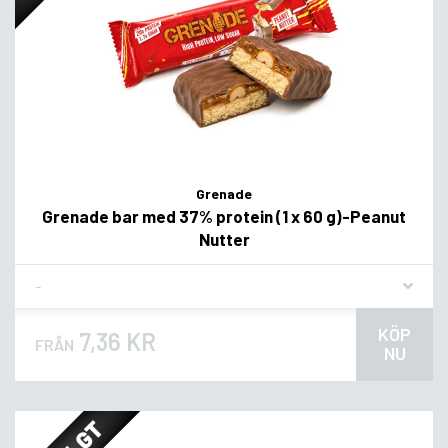
Grenade
Grenade bar med 37% protein (1 x 60 g)-Peanut
Nutter
Flavor
KÖP
7,36 KR
FRÅN
NU