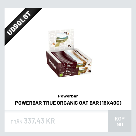
UDSOLGT
Powerbar
POWERBAR TRUE ORGANIC OAT BAR (16X40G)
KÖP
337,43 KR
FRÅN
NU