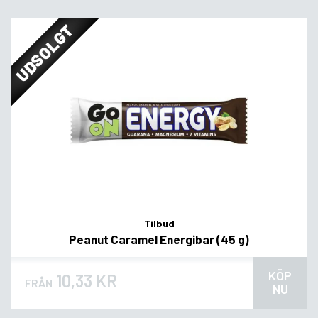
UDSOLGT
Tilbud
Peanut Caramel Energibar (45 g)
KÖP
10,33 KR
FRÅN
NU