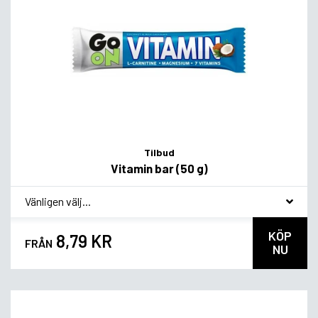
Tilbud
Vitamin bar (50 g)
*
Smagsvariant
KÖP
8,79 KR
FRÅN
NU