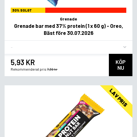
30% SOLGT
Grenade
Grenade bar med 37% protein (1 x 60 g) - Oreo,
Bäst före 30.07.2026
Flavor
5,93 KR
KÖP
NU
Rekommenderat pris
7,36 kr
LAV PRIS