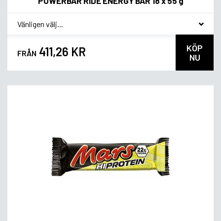
POWERBAR RIDE ENERGY BAR 18 x 55 g
*
Smagsvariant
KÖP
411,26 KR
FRÅN
NU