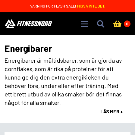
Skip to main content
VARNING FÖR FLASH SALE!
MISSA INTE DET.
0
Energibarer
Energibarer är måltidsbarer, som är gjorda av
cornflakes, som är rika på proteiner för att
kunna ge dig den extra energikicken du
behöver före, under eller efter träning. Med
ett brett utbud av olika smaker bör det finnas
något för alla smaker.
LÄS MER +