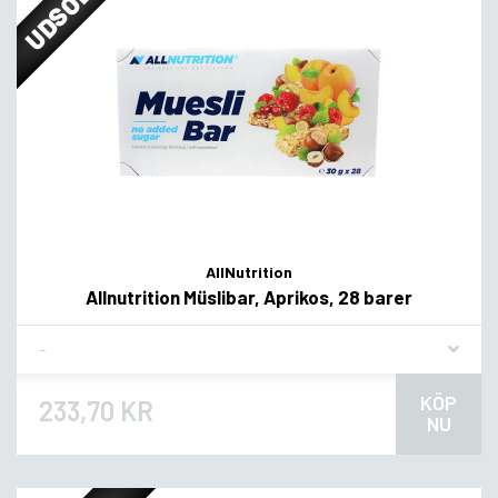
UDSOLGT
AllNutrition
Allnutrition Müslibar, Aprikos, 28 barer
Flavor
KÖP
233,70 KR
NU