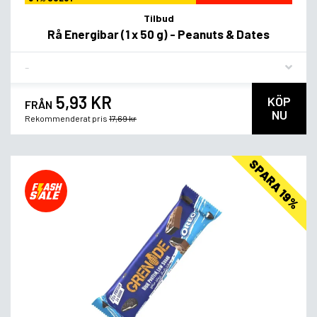
Tilbud
Rå Energibar (1 x 50 g) - Peanuts & Dates
Flavor
5,93 KR
KÖP
FRÅN
NU
Rekommenderat pris
17,69 kr
SPARA 19%