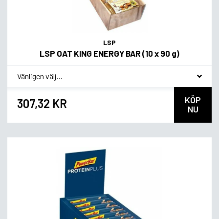
LSP
LSP OAT KING ENERGY BAR (10 x 90 g)
*
Smagsvariant
KÖP
307,32 KR
NU