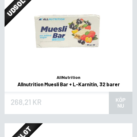
UDSOLGT
AllNutrition
Allnutrition Muesli Bar + L-Karnitin, 32 barer
KÖP
268,21 KR
NU