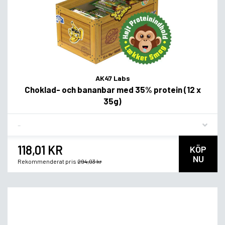
AK47 Labs
Choklad- och bananbar med 35% protein (12 x
35g)
Flavor
118,01 KR
KÖP
NU
Rekommenderat pris
294,03 kr