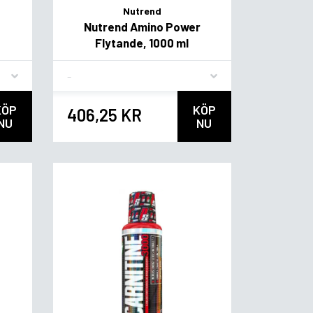
Nutrend
,
Nutrend Amino Power
Flytande, 1000 ml
Flavor
KÖP
KÖP
406,25 KR
NU
NU