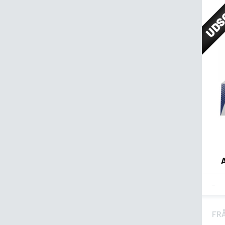
UDS
Fla
FR