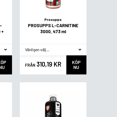
Prosupps
-
PROSUPPS L-CARNITINE
 +
3000, 473 ml
*
Smagsvariant
KÖP
KÖP
310,19 KR
FRÅN
NU
NU