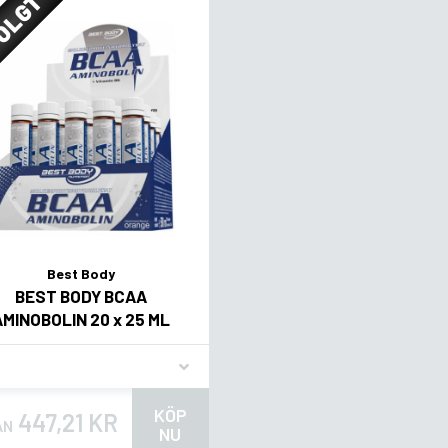
OLGT
Best Body
BEST BODY BCAA
AMINOBOLIN 20 x 25 ML
vor
KÖP
447,21 KR
ÅN
NU