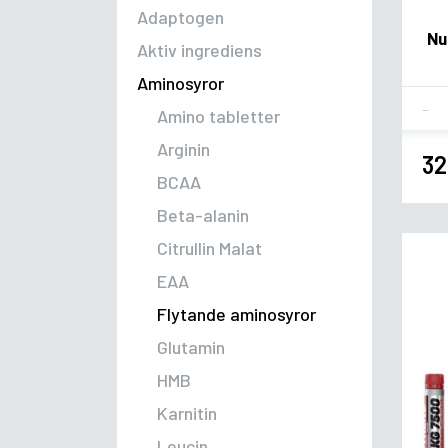
Adaptogen
Nu
Aktiv ingrediens
Aminosyror
Fla
Amino tabletter
Arginin
32
BCAA
Beta-alanin
Citrullin Malat
EAA
Flytande aminosyror
Glutamin
HMB
Karnitin
Leucin