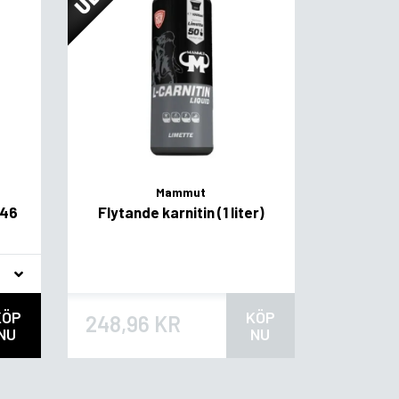
Mammut
946
Flytande karnitin (1 liter)
KÖP
KÖP
248,96 KR
NU
NU