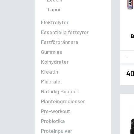
Taurin
Elektrolyter
Essentiella fettsyror
B
Fettförbrännare
Gummies
Fla
Kolhydrater
Kreatin
40
Mineraler
Naturlig Support
Planteingredienser
Pre-workout
Probiotika
Proteinpulver