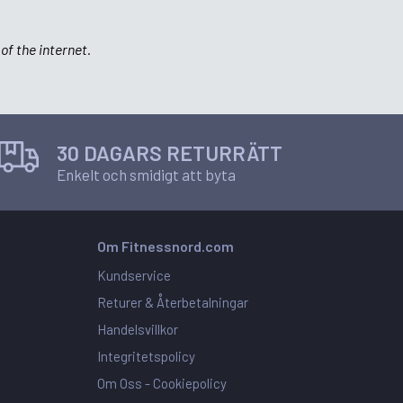
of the internet.
30 DAGARS RETURRÄTT
Enkelt och smidigt att byta
Om Fitnessnord.com
Kundservice
Returer & Återbetalningar
Handelsvillkor
Integritetspolicy
Om Oss -
Cookiepolicy