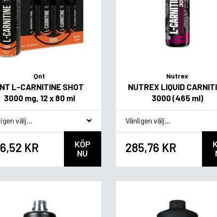
Qnt
Nutrex
NT L-CARNITINE SHOT
NUTREX LIQUID CARNIT
3000 mg, 12 x 80 ml
3000 (465 ml)
agsvariant
*
Smagsvariant
KÖP
6,52 KR
285,76 KR
NU