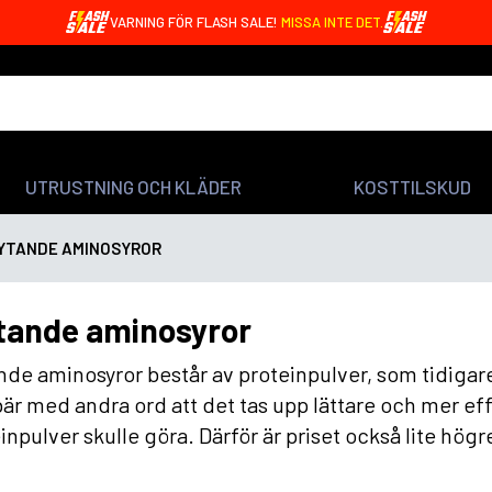
VARNING FÖR FLASH SALE!
MISSA INTE DET.
UTRUSTNING OCH KLÄDER
KOSTTILSKUD
YTANDE AMINOSYROR
tande aminosyror
nde aminosyror består av proteinpulver, som tidigare
är med andra ord att det tas upp lättare och mer eff
inpulver skulle göra. Därför är priset också lite högre