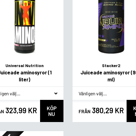
Universal Nutrition
Stacker2
Juiceade aminosyror (1
Juiceade aminosyror (
liter)
ml)
agsvariant
*
Smagsvariant
KÖP
323,99 KR
380,29 KR
ÅN
FRÅN
NU