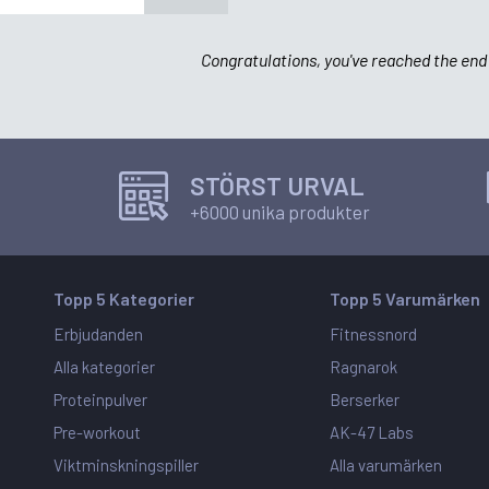
Congratulations, you've reached the end 
STÖRST URVAL
+6000 unika produkter
Topp 5 Kategorier
Topp 5 Varumärken
Erbjudanden
Fitnessnord
Alla kategorier
Ragnarok
Proteinpulver
Berserker
Pre-workout
AK-47 Labs
Viktminskningspiller
Alla varumärken