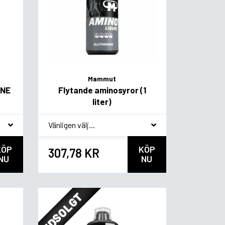
Mammut
INE
Flytande aminosyror (1
liter)
*
Smagsvariant
KÖP
KÖP
307,78 KR
NU
NU
UDSOLGT