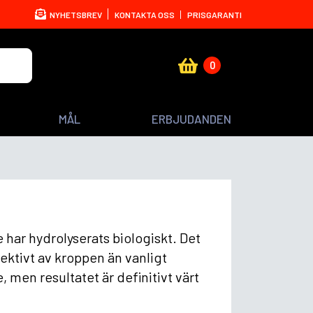
NYHETSBREV
KONTAKTA OSS
PRISGARANTI
0
MÅL
ERBJUDANDEN
 har hydrolyserats biologiskt. Det
ektivt av kroppen än vanligt
, men resultatet är definitivt värt