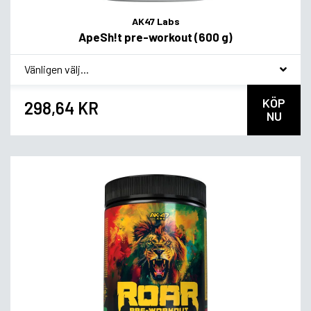
AK47 Labs
ApeSh!t pre-workout (600 g)
*
Smagsvariant
KÖP
298,64 KR
NU