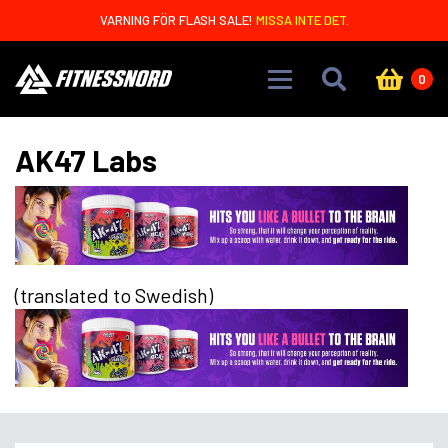
Skip to main content
VARNING FÖR FLASH SALE!
MISSA INTE DET.
0
AK47 Labs
(translated to Swedish)