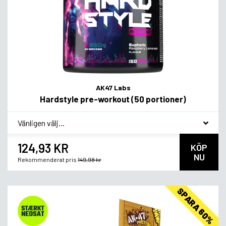
AK47 Labs
Hardstyle pre-workout (50 portioner)
*
Smagsvariant
124,93 KR
KÖP
NU
Rekommenderat pris
149,98 kr
SPARA 60%