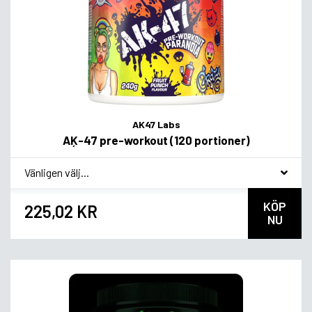
AK47 Labs
AĶ-47 pre-workout (120 portioner)
*
Smagsvariant
KÖP
225,02 KR
NU