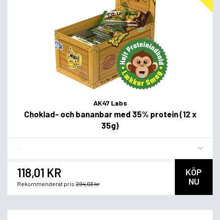
AK47 Labs
Choklad- och bananbar med 35% protein (12 x
35g)
Flavor
118,01 KR
KÖP
NU
Rekommenderat pris
294,03 kr