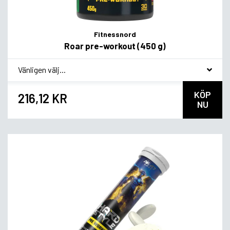
Fitnessnord
Roar pre-workout (450 g)
*
Smagsvariant
KÖP
216,12 KR
NU