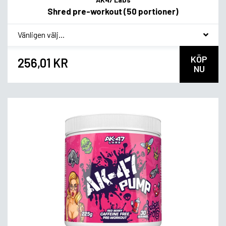
Shred pre-workout (50 portioner)
*
Smagsvariant
KÖP
256,01 KR
NU