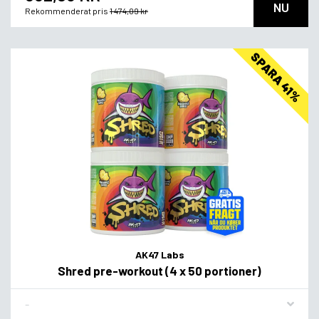
NU
Rekommenderat pris
1 474,09 kr
SPARA 41%
AK47 Labs
Shred pre-workout (4 x 50 portioner)
Flavor