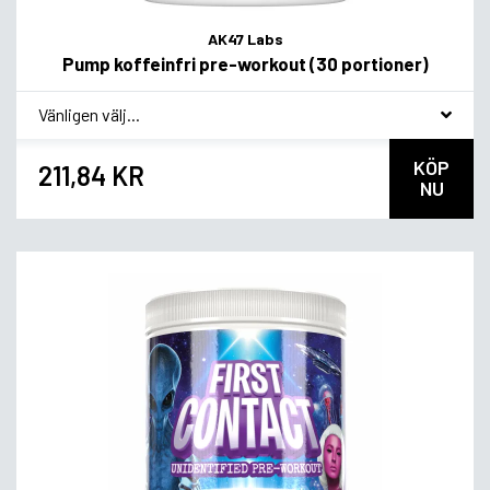
AK47 Labs
Pump koffeinfri pre-workout (30 portioner)
*
Smagsvariant
KÖP
211,84 KR
NU