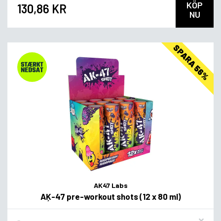
KÖP
130,86 KR
NU
SPARA 56%
AK47 Labs
AĶ-47 pre-workout shots (12 x 80 ml)
Flavor