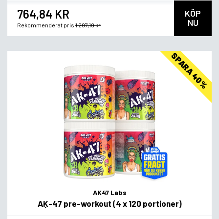
764,84 KR
KÖP
NU
Rekommenderat pris
1 297,19 kr
SPARA 40%
AK47 Labs
AĶ-47 pre-workout (4 x 120 portioner)