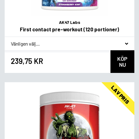
AK47 Labs
First contact pre-workout (120 portioner)
*
Smagsvariant
KÖP
239,75 KR
NU
LAV PRIS