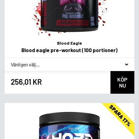
Blood Eagle
Blood eagle pre-workout (100 portioner)
*
Smagsvariant
KÖP
256,01 KR
NU
SPARA 17%