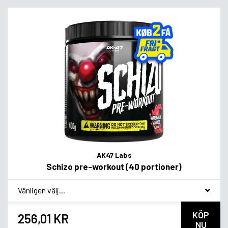
AK47 Labs
Schizo pre-workout (40 portioner)
*
Smagsvariant
KÖP
256,01 KR
NU