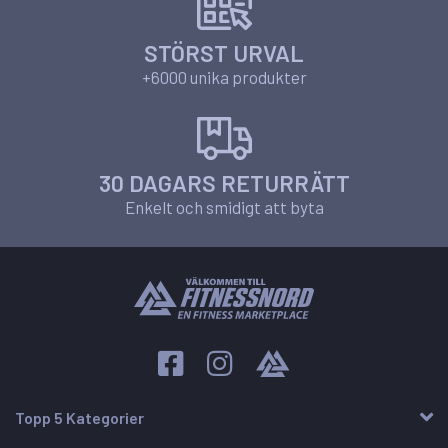
STÖRST URVAL
+6000 unika produkter
30 DAGARS RETURRÄTT
Enkelt och smidigt att byta
Topp 5 Kategorier