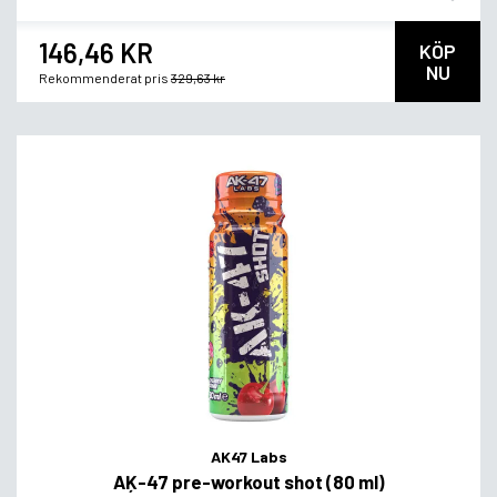
146,46 KR
KÖP
NU
Rekommenderat pris
329,63 kr
AK47 Labs
AĶ-47 pre-workout shot (80 ml)