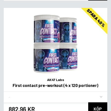
SPARA 40%
AK47 Labs
First contact pre-workout (4 x 120 portioner)
Flavor
882,96 KR
KÖP