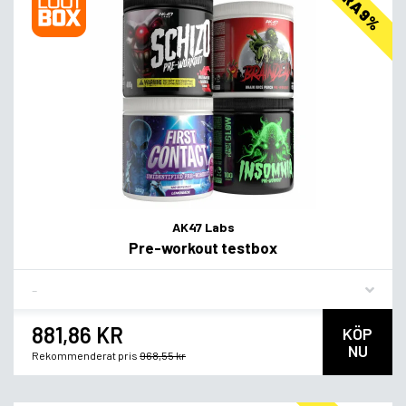
SPARA 9%
AK47 Labs
Pre-workout testbox
Flavor
881,86 KR
KÖP
NU
Rekommenderat pris
968,55 kr