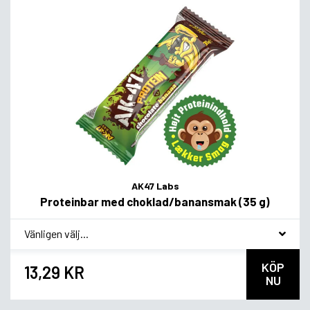
AK47 Labs
Proteinbar med choklad/banansmak (35 g)
*
Smagsvariant
KÖP
13,29 KR
NU