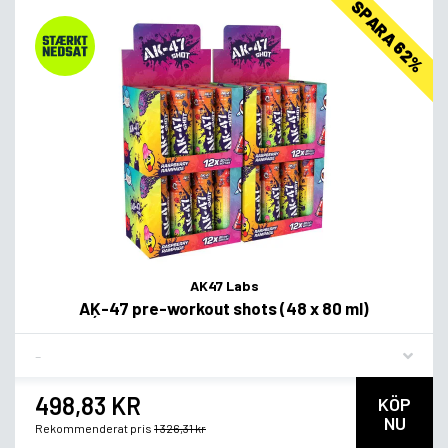
SPARA 62%
AK47 Labs
AĶ-47 pre-workout shots (48 x 80 ml)
Flavor
498,83 KR
KÖP
NU
Rekommenderat pris
1 326,31 kr