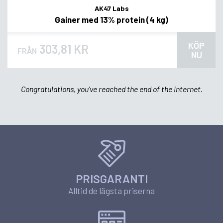
AK47 Labs
Gainer med 13% protein (4 kg)
KÖP
303,81 KR
FRÅN
NU
Congratulations, you've reached the end of the internet.
PRISGARANTI
Alltid de lägsta priserna