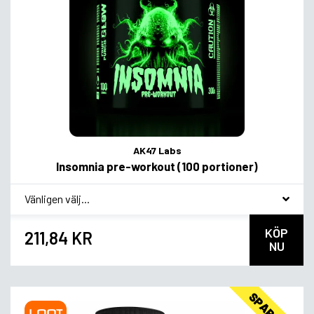
AK47 Labs
Insomnia pre-workout (100 portioner)
*
Smagsvariant
KÖP
211,84 KR
NU