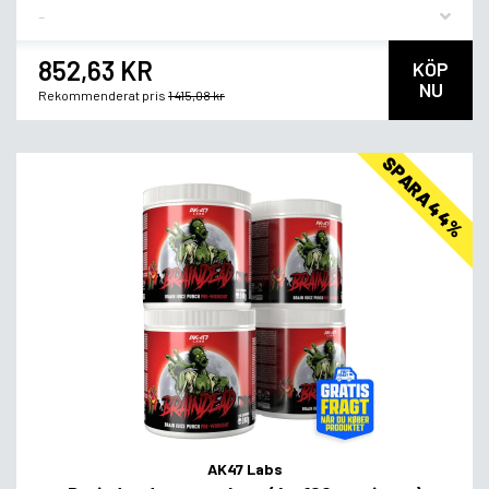
Flavor
852,63 KR
KÖP
NU
Rekommenderat pris
1 415,08 kr
SPARA 44%
AK47 Labs