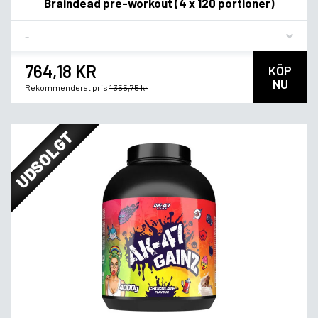
Braindead pre-workout (4 x 120 portioner)
Flavor
764,18 KR
KÖP
NU
Rekommenderat pris
1 355,75 kr
UDSOLGT