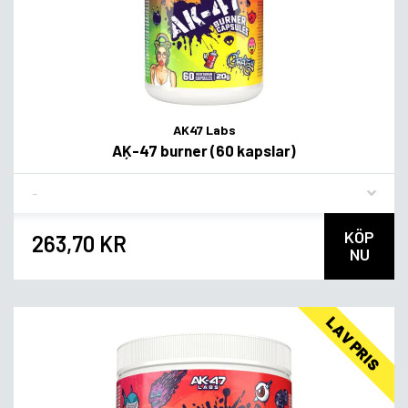
AK47 Labs
AĶ-47 burner (60 kapslar)
Flavor
KÖP
263,70 KR
NU
LAV PRIS