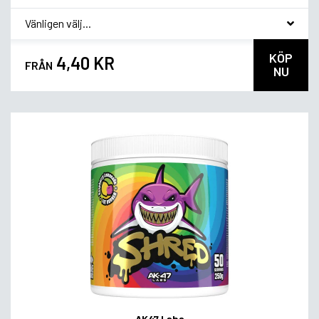
*
Smagsvariant
KÖP
4,40 KR
FRÅN
NU
AK47 Labs