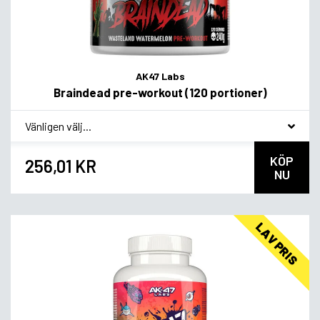
AK47 Labs
Braindead pre-workout (120 portioner)
*
Smagsvariant
KÖP
256,01 KR
NU
LAV PRIS