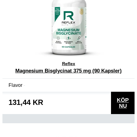
Reflex
Magnesium Bisglycinat 375 mg (90 Kapsler)
Flavor
KÖP
131,44 KR
NU