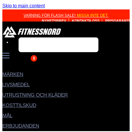
Skip to main content
VARNING FÖR FLASH SALE!
MISSA INTE DET.
NYHETSBREV
KONTAKTA OSS
PRISGARANTI
Search
0
MÄRKEN
LIVSMEDEL
UTRUSTNING OCH KLÄDER
KOSTTILSKUD
MÅL
ERBJUDANDEN