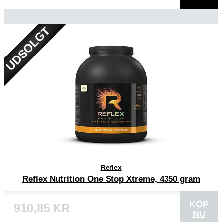
UDSOLGT
Reflex
Reflex Nutrition One Stop Xtreme, 4350 gram
KÖP
910,85 KR
NU