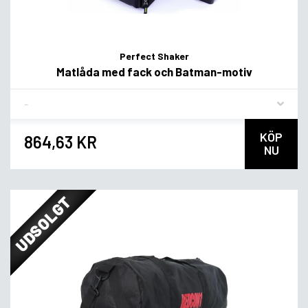
Perfect Shaker
Matlåda med fack och Batman-motiv
Flavor
KÖP
864,63 KR
NU
UDSOLGT