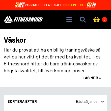
Skip to main content
VARNING FÖR FLASH SALE!
MISSA INTE DET.
0
Väskor
Har du provat att ha en billig träningsväska så
vet du hur viktigt det är med bra kvalitet. Hos
Fitnessnord hittar du bara träningsväskor av
högsta kvalitet, till överkomliga priser.
LÄS MER +
SORTERA EFTER