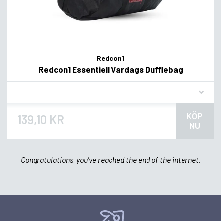
Redcon1
Redcon1 Essentiell Vardags Dufflebag
Flavor
KÖP
139,10 KR
NU
Congratulations, you've reached the end of the internet.