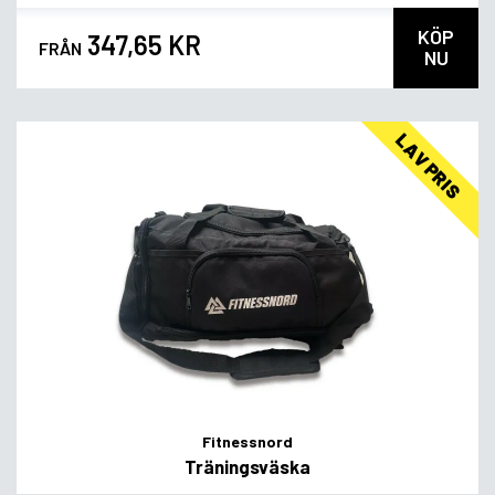
KÖP
347,65 KR
FRÅN
NU
LAV PRIS
Fitnessnord
Träningsväska