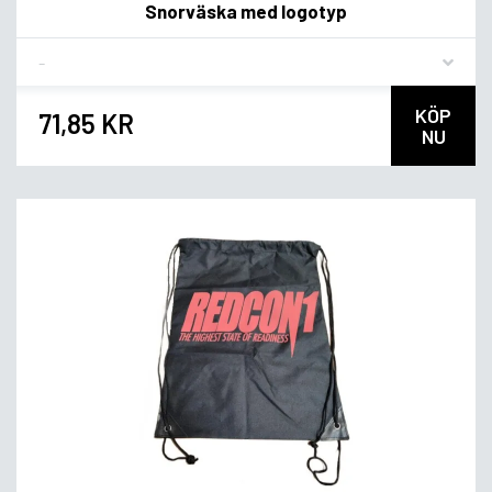
Snorväska med logotyp
Flavor
KÖP
71,85 KR
NU