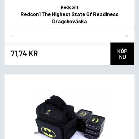
Redcon1
Redcon1 The Highest State Of Readiness
Dragskoväska
Flavor
KÖP
71,74 KR
NU