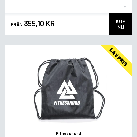
Flavor
KÖP
355,10 KR
FRÅN
NU
LAV PRIS
Fitnessnord