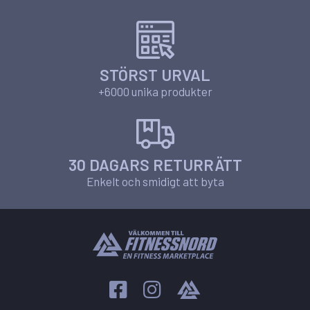
STÖRST URVAL
+6000 unika produkter
30 DAGARS RETURRÄTT
Enkelt och smidigt att byta