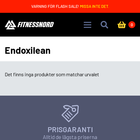
Skip to main content
VARNING FÖR FLASH SALE!
MISSA INTE DET.
0
Endoxilean
Det finns inga produkter som matchar urvalet
PRISGARANTI
Alltid de lägsta priserna