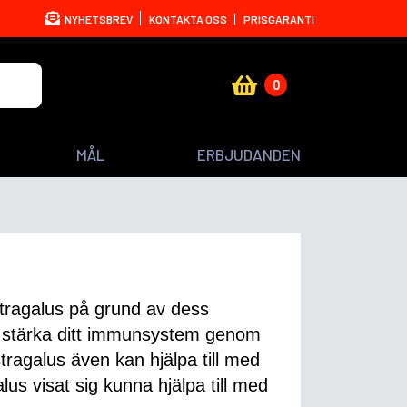
NYHETSBREV
KONTAKTA OSS
PRISGARANTI
0
MÅL
ERBJUDANDEN
stragalus på grund av dess
g stärka ditt immunsystem genom
tragalus även kan hjälpa till med
us visat sig kunna hjälpa till med