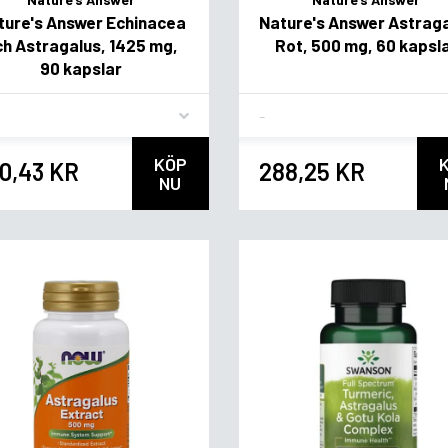
ture's Answer Echinacea
Nature's Answer Astrag
ch Astragalus, 1425 mg,
Rot, 500 mg, 60 kapsl
90 kapslar
vor
Flavor
KÖP
0,43 KR
288,25 KR
NU