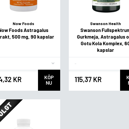
Now Foods
Swanson Health
Now Foods Astragalus
Swanson Fullspektru
rakt, 500 mg, 90 kapslar
Gurkmeja, Astragalus 
Gotu Kola Komplex, 6
kapslar
vor
Flavor
KÖP
4,32 KR
115,37 KR
NU
OLGT