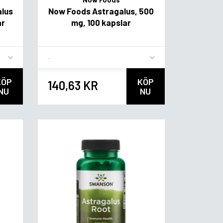
alus
Now Foods Astragalus, 500
ar
mg, 100 kapslar
Flavor
KÖP
KÖP
140,63 KR
NU
NU