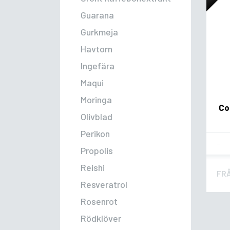
Guarana
Gurkmeja
Havtorn
Ingefära
Maqui
Moringa
Co
Olivblad
Perikon
Fla
Propolis
Reishi
FR
Resveratrol
Rosenrot
Rödklöver