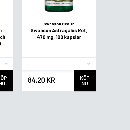
Swanson Health
m
Swanson Astragalus Rot,
och
470 mg, 100 kapslar
0
Flavor
KÖP
KÖP
84,20 KR
NU
NU