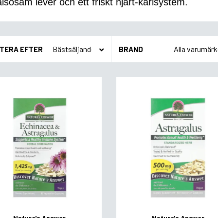
lsosam lever och ett friskt hjärt-kärlsystem.
TERA EFTER
BRAND
Nature's Answer
Nature's Answer