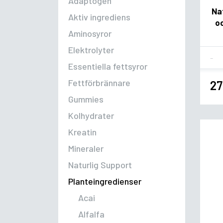
Adaptogen
Na
Aktiv ingrediens
o
Aminosyror
Elektrolyter
Fla
Essentiella fettsyror
Fettförbrännare
27
Gummies
Kolhydrater
Kreatin
Mineraler
Naturlig Support
Planteingredienser
Acai
Alfalfa