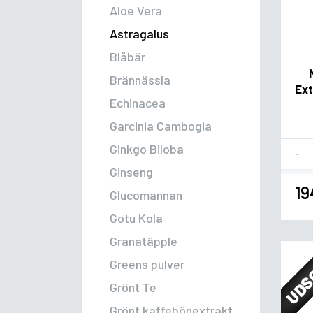
Aloe Vera
Astragalus
Blåbär
Brännässla
Ext
Echinacea
Garcinia Cambogia
Ginkgo Biloba
Fla
Ginseng
19
Glucomannan
Gotu Kola
Granatäpple
UDS
Greens pulver
Grönt Te
Grönt kaffebönextrakt