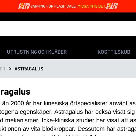
VARNING FÖR FLASH SALE!
MISSA INTE DET.
UTRUSTNING OCH KLÄDER
KOSTTILSKUD
ER
ASTRAGALUS
ragalus
 än 2000 år har kinesiska örtspecialister använt a
togena egenskaper. Astragalus har också visat si
d mekanismer. Icke-kliniska studier har visat att as
ktionen av vita blodkroppar. Dessutom har astragal