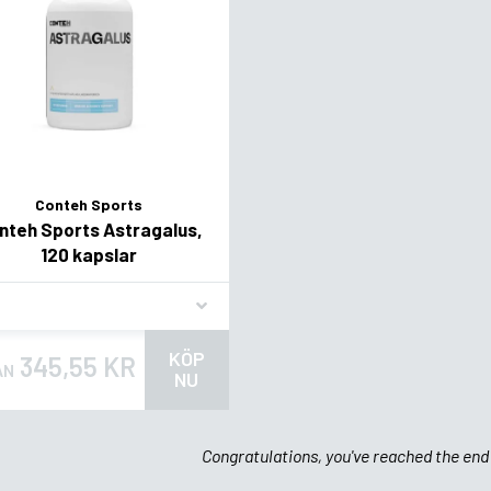
Conteh Sports
nteh Sports Astragalus,
120 kapslar
vor
KÖP
345,55 KR
ÅN
NU
Congratulations, you've reached the end 