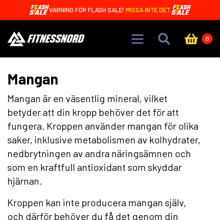
Skip to main content
VARNING FÖR FLASH SALE!
MISSA INTE DET.
0
Mangan
Mangan är en väsentlig mineral, vilket
betyder att din kropp behöver det för att
fungera. Kroppen använder mangan för olika
saker, inklusive metabolismen av kolhydrater,
nedbrytningen av andra näringsämnen och
som en kraftfull antioxidant som skyddar
hjärnan.
Kroppen kan inte producera mangan själv,
och därför behöver du få det genom din