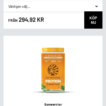
*
Smakvariant
KÖP
294,92 KR
FRÅN
NU
Sunwarrior