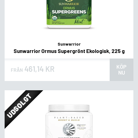
Sunwarrior
Sunwarrior Ormus Supergrönt Ekologisk, 225 g
KÖP
461,14 KR
FRÅN
NU
UDSOLGT