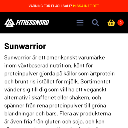
Skip to main content
VARNING FÖR FLASH SALE!
MISSA INTE DET.
0
Sunwarrior
Sunwarrior är ett amerikanskt varumärke
inom växtbaserad nutrition, känt för
proteinpulver gjorda på källor som ärtprotein
och brunt ris i stället för mjölk. Sortimentet
vänder sig till dig som vill ha ett veganskt
alternativ i skafferiet eller shakern, och
spänner från rena proteinpulver till gröna
blandningar och bars. Flera av produkterna
är även fria från gluten och soja, och kan