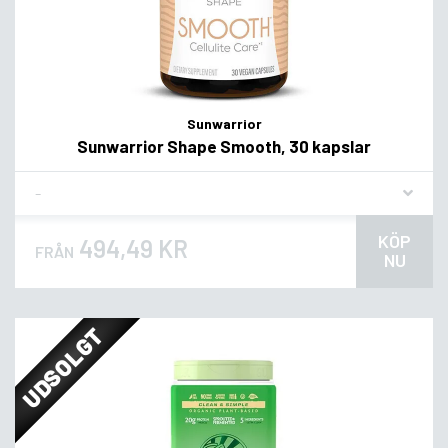
Sunwarrior
Sunwarrior Shape Smooth, 30 kapslar
Flavor
KÖP
494,49 KR
FRÅN
NU
UDSOLGT