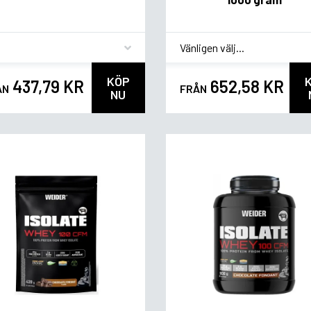
vor
*
Smakvariant
KÖP
437,79 KR
652,58 KR
ÅN
FRÅN
NU