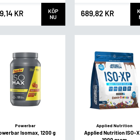
KÖP
9,14 KR
689,82 KR
NU
Powerbar
Applied Nutrition
owerbar Isomax, 1200 g
Applied Nutrition ISO-X
1000 gram