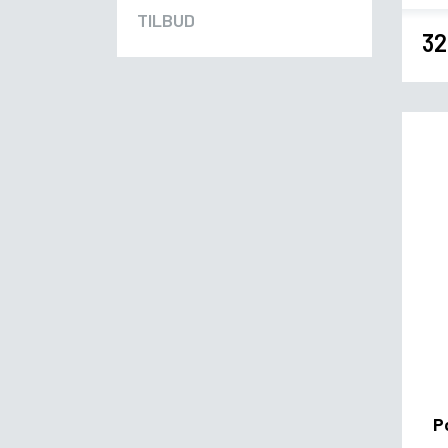
TILBUD
32
P