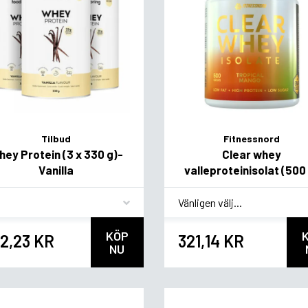
Tilbud
Fitnessnord
ey Protein (3 x 330 g)-
Clear whey
Vanilla
valleproteinisolat (500
vor
*
Smagsvariant
KÖP
2,23 KR
321,14 KR
NU