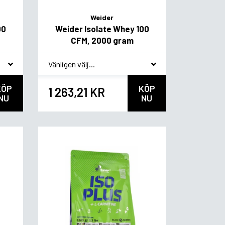
Weider
00
Weider Isolate Whey 100
CFM, 2000 gram
*
Smakvariant
KÖP
KÖP
1 263,21 KR
NU
NU