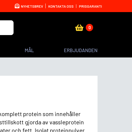
NYHETSBREV
KONTAKTA OSS
PRISGARANTI
0
MÅL
ERBJUDANDEN
n komplett protein som innehåller
ttillskott gjorda av vassleprotein
er och fett. Isolat proteinpulver