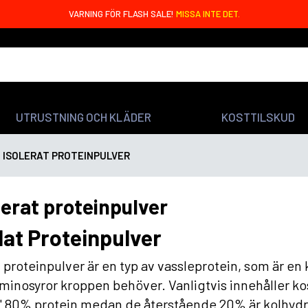
VARNING FÖR FLASH SALE!
MISSA INTE DET.
UTRUSTNING OCH KLÄDER
KOSTTILSKUD
ISOLERAT PROTEINPULVER
lerat proteinpulver
lat Proteinpulver
t proteinpulver är en typ av vassleprotein, som är e
aminosyror kroppen behöver. Vanligtvis innehåller kos
" 80% protein medan de återstående 20% är kolhydrat