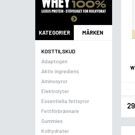
KATEGORIER
MÄRKEN
KOSTTILSKUD
Adaptogen
Wh
Aktiv ingrediens
Aminosyror
Fla
Elektrolyter
Essentiella fettsyror
29
Fettförbrännare
Gummies
Kolhydrater