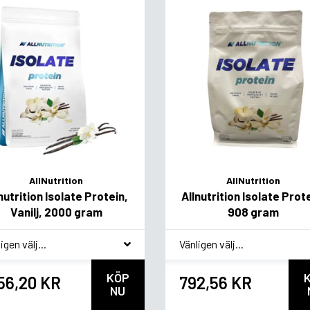
AllNutrition
AllNutrition
nutrition Isolate Protein,
Allnutrition Isolate Prot
Vanilj, 2000 gram
908 gram
akvariant
*
Smakvariant
KÖP
156,20 KR
792,56 KR
NU