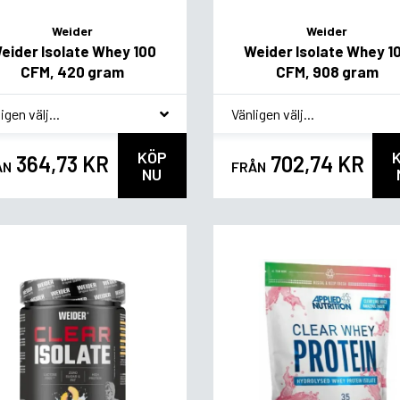
Weider
Weider
eider Isolate Whey 100
Weider Isolate Whey 1
CFM, 420 gram
CFM, 908 gram
akvariant
*
Smakvariant
KÖP
364,73 KR
702,74 KR
ÅN
FRÅN
NU