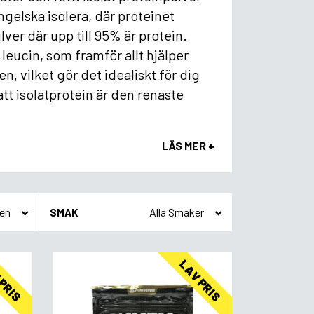
gelska isolera, där proteinet
lver där upp till 95% är protein.
leucin, som framför allt hjälper
 vilket gör det idealiskt för dig
att isolatprotein är den renaste
LÄS MER +
SMAK
 PRIS
LAV PRIS