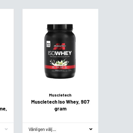
Muscletech
Muscletech Iso Whey, 907
yme,
gram
*
Smakvariant