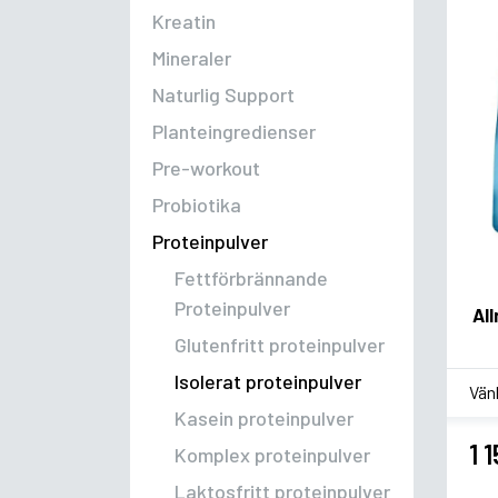
Kreatin
Mineraler
Naturlig Support
Planteingredienser
Pre-workout
Probiotika
Proteinpulver
Fettförbrännande
Proteinpulver
All
Glutenfritt proteinpulver
Isolerat proteinpulver
*
Sm
Kasein proteinpulver
1 
Komplex proteinpulver
Laktosfritt proteinpulver