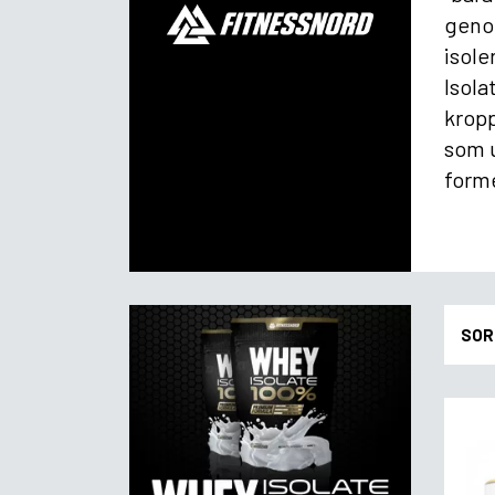
genom
isole
Isola
kropp
som u
forme
SOR