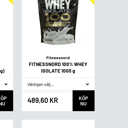
Fitnessnord
FITNESSNORD 100% WHEY
 g)
ISOLATE 1000 g
*
Smagsvariant
KÖP
KÖP
489,60 KR
NU
NU