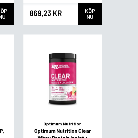
KÖP
KÖP
869,23 KR
NU
NU
Optimum Nutrition
P,
Optimum Nutrition Clear
Whey Protein Isolat +