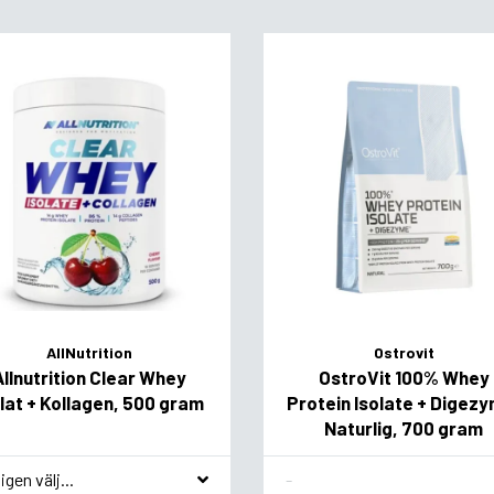
AllNutrition
Ostrovit
Allnutrition Clear Whey
OstroVit 100% Whey
olat + Kollagen, 500 gram
Protein Isolate + Digez
Naturlig, 700 gram
akvariant
Flavor