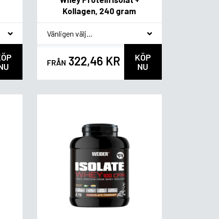
Kollagen, 240 gram
*
Smakvariant
KÖP
KÖP
322,46 KR
FRÅN
NU
NU