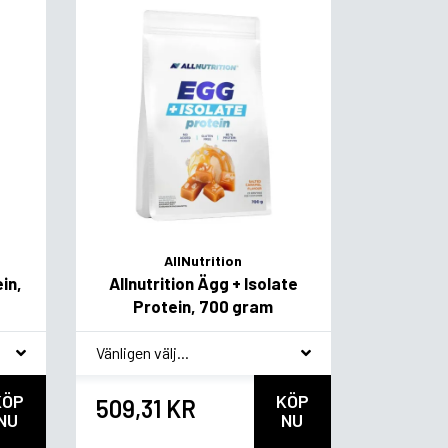
AllNutrition
ein,
Allnutrition Ägg + Isolate
Protein, 700 gram
*
Smakvariant
KÖP
KÖP
509,31 KR
NU
NU