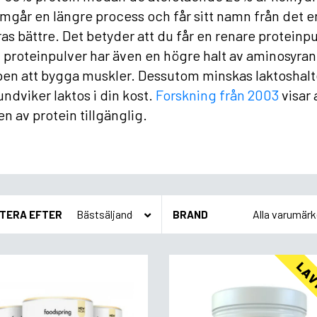
går en längre process och får sitt namn från det en
ras bättre. Det betyder att du får en renare proteinpu
t proteinpulver har även en högre halt av aminosyran 
en att bygga muskler. Dessutom minskas laktoshalten,
ndviker laktos i din kost.
Forskning från 2003
visar 
n av protein tillgänglig.
TERA EFTER
BRAND
LAV