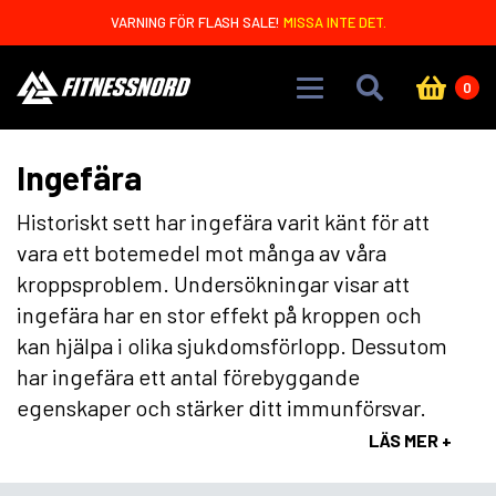
Skip to main content
VARNING FÖR FLASH SALE!
MISSA INTE DET.
0
Ingefära
Historiskt sett har ingefära varit känt för att
vara ett botemedel mot många av våra
kroppsproblem. Undersökningar visar att
ingefära har en stor effekt på kroppen och
kan hjälpa i olika sjukdomsförlopp. Dessutom
har ingefära ett antal förebyggande
egenskaper och stärker ditt immunförsvar.
LÄS MER +