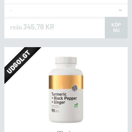
Flavor
KÖP
345,78 KR
FRÅN
NU
UDSOLGT