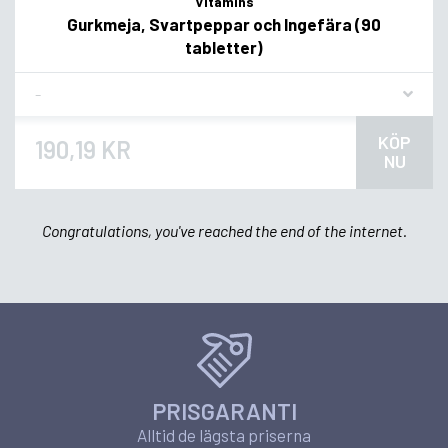
Vitamins
Gurkmeja, Svartpeppar och Ingefära (90
tabletter)
Flavor
KÖP
190,19 KR
NU
Congratulations, you've reached the end of the internet.
PRISGARANTI
Alltid de lägsta priserna