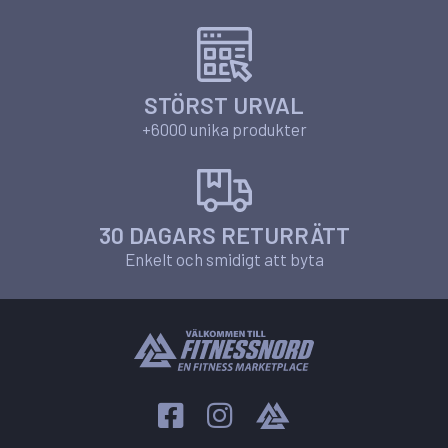
STÖRST URVAL
+6000 unika produkter
30 DAGARS RETURRÄTT
Enkelt och smidigt att byta