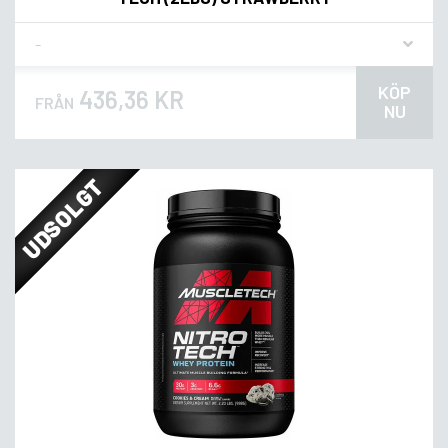
Flavor
KÖP
436,36 KR
FRÅN
NU
UDSOLGT