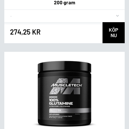
200 gram
Flavor
KÖP
274,25 KR
NU