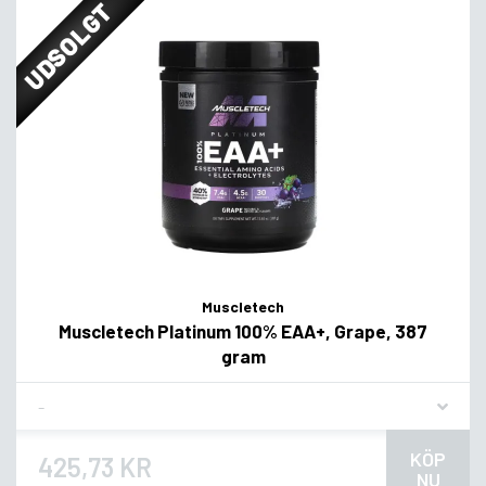
UDSOLGT
Muscletech
Muscletech Platinum 100% EAA+, Grape, 387
gram
Flavor
KÖP
425,73 KR
NU