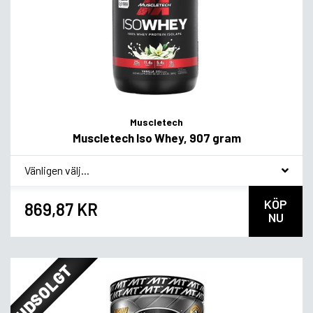
Muscletech
Muscletech Iso Whey, 907 gram
*
Smakvariant
KÖP
869,87 KR
NU
UDSOLGT