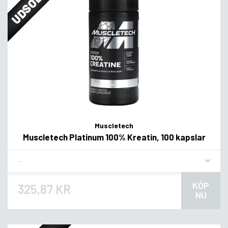
UDSOLGT
Muscletech
Muscletech Platinum 100% Kreatin, 100 kapslar
Flavor
KÖP
325,87 KR
NU