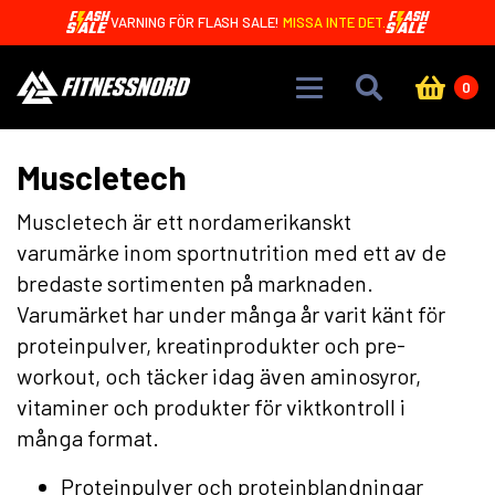
Skip to main content
BARA 1,99 KR! 🤩 CREAMY CORE BARS MED 15G PROTEIN
0
Muscletech
Muscletech är ett nordamerikanskt
varumärke inom sportnutrition med ett av de
bredaste sortimenten på marknaden.
Varumärket har under många år varit känt för
proteinpulver, kreatinprodukter och pre-
workout, och täcker idag även aminosyror,
vitaminer och produkter för viktkontroll i
många format.
Proteinpulver och proteinblandningar