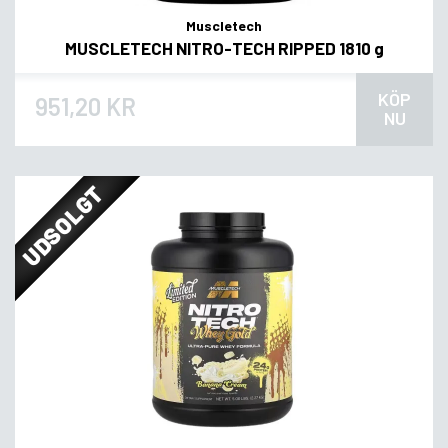
Muscletech
MUSCLETECH NITRO-TECH RIPPED 1810 g
KÖP
951,20 KR
NU
UDSOLGT