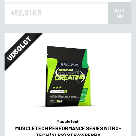
KÖP
452,91 KR
NU
UDSOLGT
Muscletech
MUSCLETECH PERFORMANCE SERIES NITRO-
TECH (2LBS) STRAWBERRY