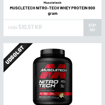
Muscletech
MUSCLETECH NITRO-TECH WHEY PROTEIN 900
gram
KÖP
510,57 KR
FRÅN
NU
UDSOLGT