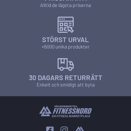
Alltid de lägsta priserna
STÖRST URVAL
+6000 unika produkter
30 DAGARS RETURRÄTT
Enkelt och smidigt att byta