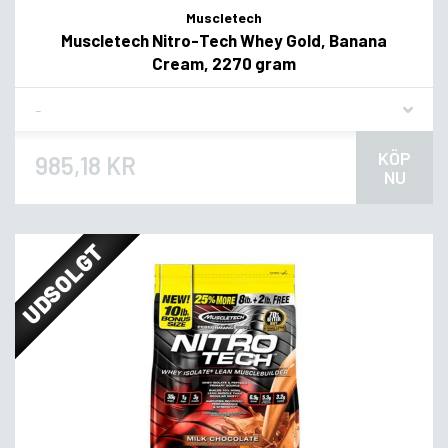
Muscletech
Muscletech Nitro-Tech Whey Gold, Banana
Cream, 2270 gram
Flavor
KÖP
985,18 KR
NU
UDSOLGT