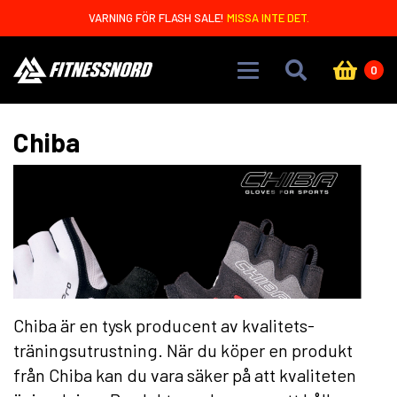
Skip to main content
VARNING FÖR FLASH SALE!
MISSA INTE DET.
0
Chiba
Chiba är en tysk producent av kvalitets-
träningsutrustning. När du köper en produkt
från Chiba kan du vara säker på att kvaliteten