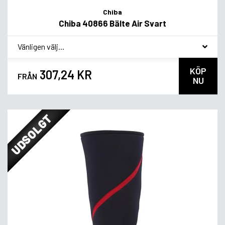
Chiba
Chiba 40866 Bälte Air Svart
*
Smakvariant
KÖP
307,24 KR
FRÅN
NU
UDSOLGT