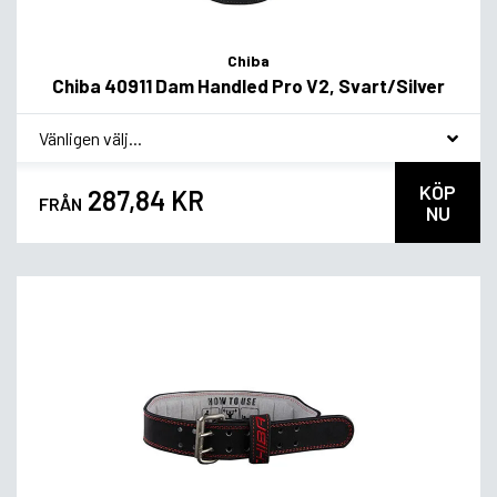
Chiba
Chiba 40911 Dam Handled Pro V2, Svart/Silver
*
Smakvariant
KÖP
287,84 KR
FRÅN
NU