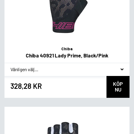
Chiba
Chiba 40921 Lady Prime, Black/Pink
*
Smakvariant
KÖP
328,28 KR
NU