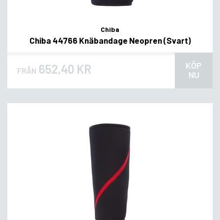
Chiba
Chiba 44766 Knäbandage Neopren (Svart)
KÖP
652,40 KR
FRÅN
NU