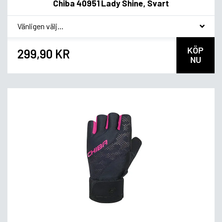
Chiba 40951 Lady Shine, Svart
*
Smakvariant
KÖP
299,90 KR
NU