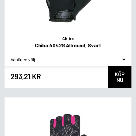
Chiba
Chiba 40428 Allround, Svart
*
Smakvariant
KÖP
293,21 KR
NU