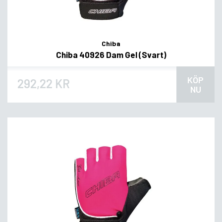
Chiba
Chiba 40926 Dam Gel (Svart)
KÖP
292,22 KR
NU