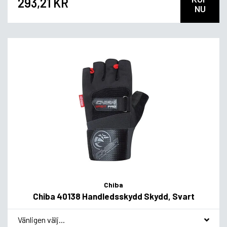
293,21 KR
NU
Chiba
Chiba 40138 Handledsskydd Skydd, Svart
*
Smakvariant