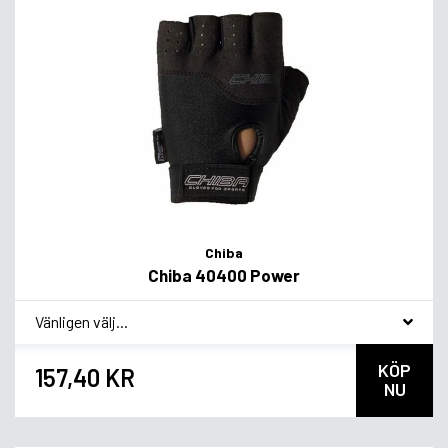
Chiba
Chiba 40400 Power
*
Smakvariant
KÖP
157,40 KR
NU