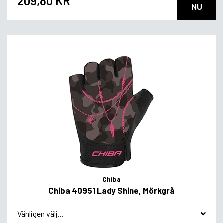
209,80 KR
NU
Chiba
Chiba 40951 Lady Shine, Mörkgrå
*
Smakvariant