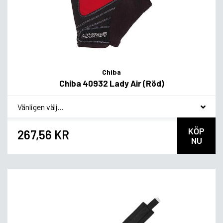
Chiba
Chiba 40932 Lady Air (Röd)
*
Smakvariant
KÖP
267,56 KR
NU