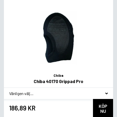
Chiba
Chiba 40170 Grippad Pro
*
Smakvariant
KÖP
186,89 KR
NU