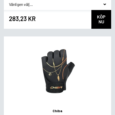
*
Smakvariant
KÖP
283,23 KR
NU
Chiba