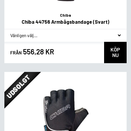
Chiba
Chiba 44756 Armbågsbandage (Svart)
*
Smakvariant
KÖP
556,28 KR
FRÅN
NU
UDSOLGT