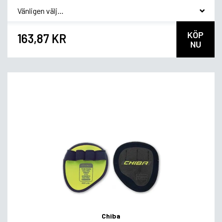
*
Smakvariant
KÖP
163,87 KR
NU
Chiba