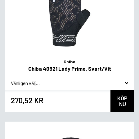
Chiba
Chiba 40921 Lady Prime, Svart/Vit
*
Smakvariant
KÖP
270,52 KR
NU