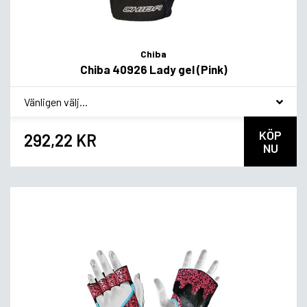
Chiba
Chiba 40926 Lady gel (Pink)
*
Smakvariant
KÖP
292,22 KR
NU