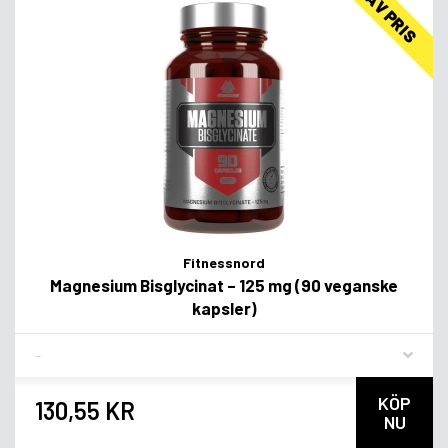
LAV PRIS
Fitnessnord
Magnesium Bisglycinat – 125 mg (90 veganske
kapsler)
Flavor
KÖP
130,55 KR
NU