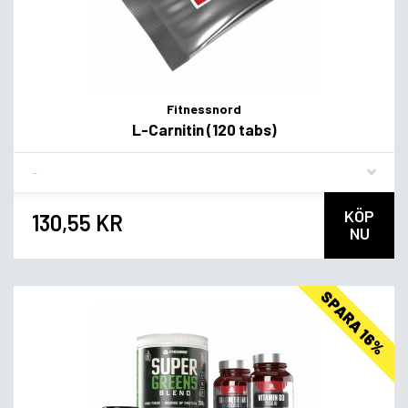
Fitnessnord
L-Carnitin (120 tabs)
Flavor
KÖP
130,55 KR
NU
SPARA 16%