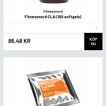
Fitnessnord
Fitnessnord CLA (100 softgels)
Flavor
KÖP
86,48 KR
NU