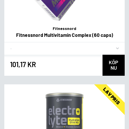
Fitnessnord
Fitnessnord Multivitamin Complex (60 caps)
Flavor
KÖP
101,17 KR
NU
LAV PRIS