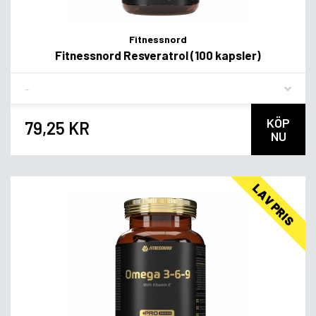
Fitnessnord
Fitnessnord Resveratrol (100 kapsler)
Flavor
KÖP
79,25 KR
NU
LAV PRIS