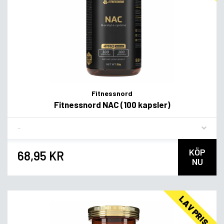
Fitnessnord
Fitnessnord NAC (100 kapsler)
Flavor
KÖP
68,95 KR
NU
LAV PRIS