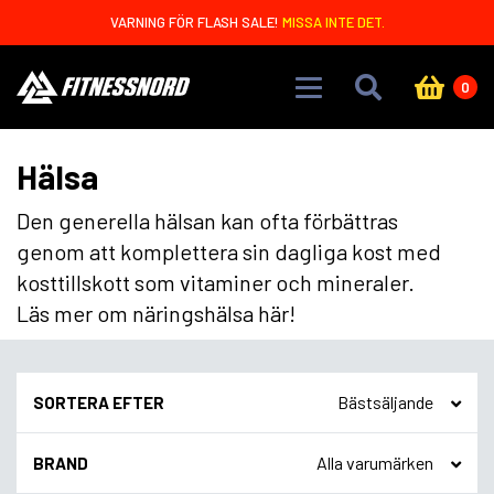
Skip to main content
VARNING FÖR FLASH SALE!
MISSA INTE DET.
0
Hälsa
Den generella hälsan kan ofta förbättras
genom att komplettera sin dagliga kost med
kosttillskott som vitaminer och mineraler.
Läs mer om näringshälsa här!
SORTERA EFTER
BRAND