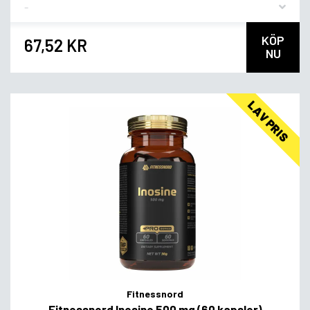
Flavor
KÖP
67,52 KR
NU
LAV PRIS
Fitnessnord
Fitnessnord Inosine 500 mg (60 kapsler)