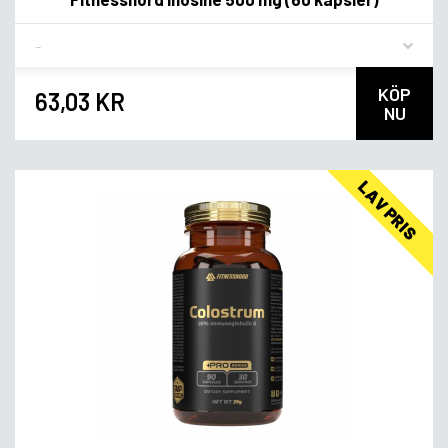
Flavor
KÖP
63,03 KR
NU
LAV PRIS