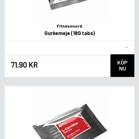
Fitnessnord
Gurkemeje (180 tabs)
Flavor
KÖP
71,90 KR
NU