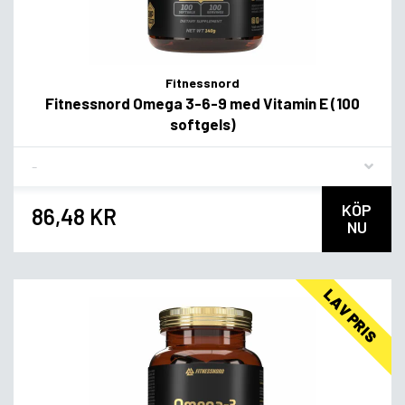
Fitnessnord
Fitnessnord Omega 3-6-9 med Vitamin E (100
softgels)
Flavor
KÖP
86,48 KR
NU
LAV PRIS