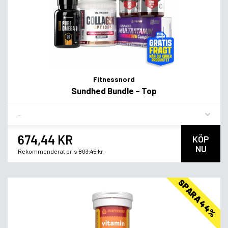
Fitnessnord
Sundhed Bundle – Top
Flavor
674,44 KR
KÖP
NU
Rekommenderat pris
803,45 kr
SPARA 44%