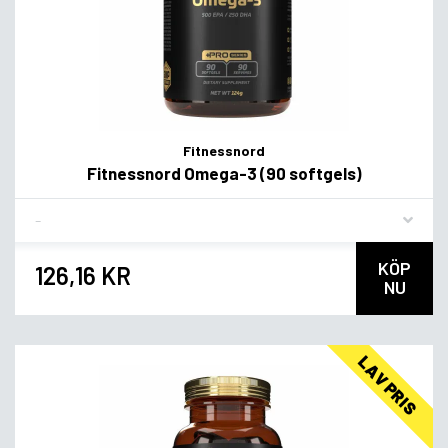
Fitnessnord
Fitnessnord Omega-3 (90 softgels)
Flavor
KÖP
126,16 KR
NU
LAV PRIS