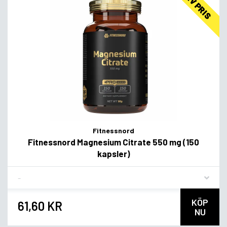
LAV PRIS
Fitnessnord
Fitnessnord Magnesium Citrate 550 mg (150
kapsler)
Flavor
KÖP
61,60 KR
NU