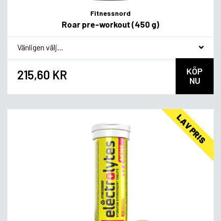
Fitnessnord
Roar pre-workout (450 g)
*
Smagsvariant
KÖP
215,60 KR
NU
LAV PRIS