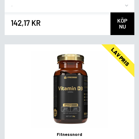
Flavor
KÖP
142,17 KR
NU
LAV PRIS
Fitnessnord