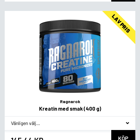
LAV PRIS
Ragnarok
Kreatin med smak (400 g)
*
Smagsvariant
KÖP