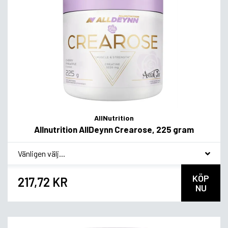
AllNutrition
Allnutrition AllDeynn Crearose, 225 gram
*
Smakvariant
KÖP
217,72 KR
NU