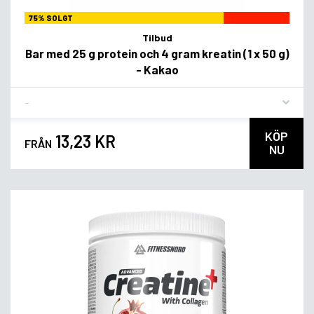
75% SOLGT
Tilbud
Bar med 25 g protein och 4 gram kreatin (1 x 50 g)
- Kakao
Flavor
KÖP
13,23 KR
FRÅN
NU