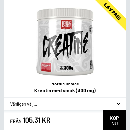
LAV PRIS
Nordic Choice
Kreatin med smak (300 mg)
*
Smagsvariant
KÖP
105,31 KR
FRÅN
NU