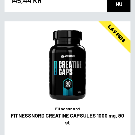
145,44 KR
NU
LAV PRIS
Fitnessnord
FITNESSNORD CREATINE CAPSULES 1000 mg, 90
st
Flavor