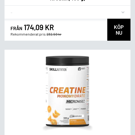
Flavor
174,09 KR
KÖP
FRÅN
NU
Rekommenderat pris
232,59 kr