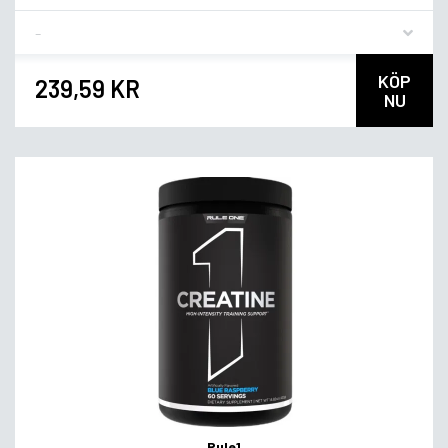
Flavor
KÖP
239,59 KR
NU
Rule1