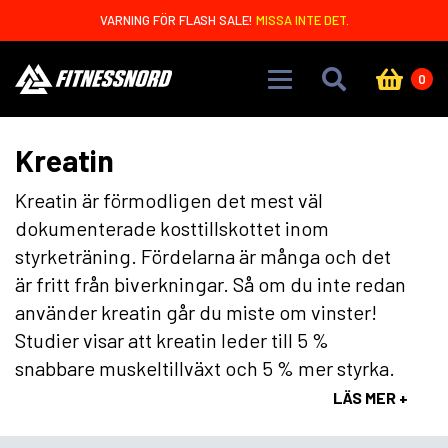
Skip to main content
VARNING FÖR FLASH SALE!
MISSA INTE DET.
0
Kreatin
Kreatin är förmodligen det mest väl
dokumenterade kosttillskottet inom
styrketräning. Fördelarna är många och det
är fritt från biverkningar. Så om du inte redan
använder kreatin går du miste om vinster!
Studier visar att kreatin leder till 5 %
snabbare muskeltillväxt och 5 % mer styrka.
LÄS MER +