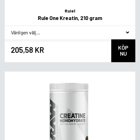
Rule1
Rule One Kreatin, 210 gram
*
Smakvariant
KÖP
205,58 KR
NU