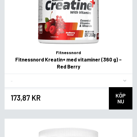
Fitnessnord
Fitnessnord Kreatin+ med vitaminer (360 g) –
Red Berry
Flavor
KÖP
173,87 KR
NU