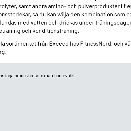
rolyter, samt andra amino- och pulverprodukter i fl
onsstorlekar, så du kan välja den kombination som p
landas med vatten och drickas under träningsdagen.
eträning och konditionsträning.
la sortimentet från Exceed hos FitnessNord, och väl
ng.
nns inga produkter som matchar urvalet