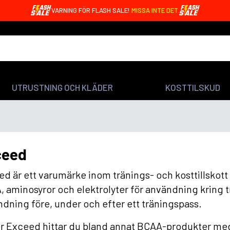
VARNING FÖR FLASH SALE!
MISSA INTE DET.
UTRUSTNING OCH KLÄDER
KOSTTILSKUD
ceed
d är ett varumärke inom tränings- och kosttillskot
 aminosyror och elektrolyter för användning kring t
dning före, under och efter ett träningspass.
 Exceed hittar du bland annat BCAA-produkter med t