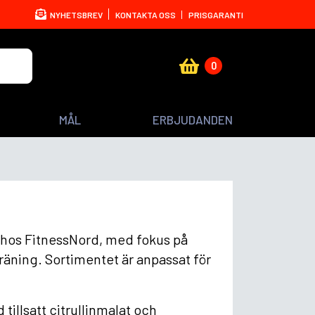
NYHETSBREV
KONTAKTA OSS
PRISGARANTI
0
MÅL
ERBJUDANDEN
t hos FitnessNord, med fokus på
räning. Sortimentet är anpassat för
illsatt citrullinmalat och