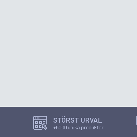
STÖRST URVAL
+6000 unika produkter