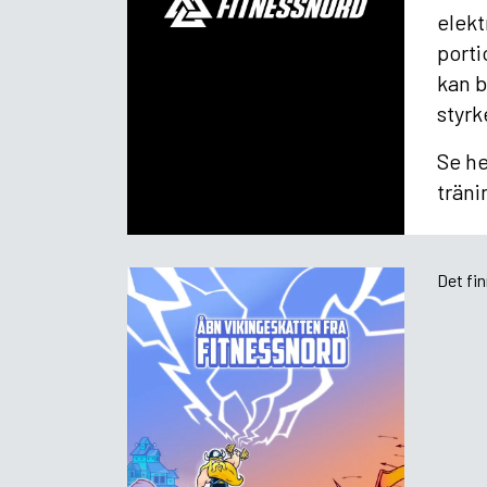
elekt
porti
kan b
styrk
Se he
träni
Det fi