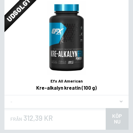
UDSOLGT
Efx All American
Kre-alkalyn kreatin (100 g)
Flavor
KÖP
312,39 KR
FRÅN
NU