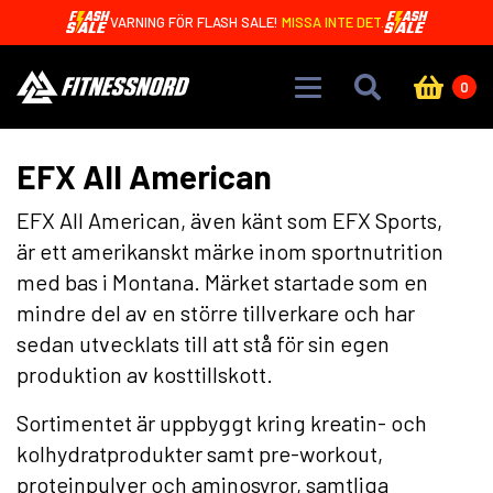
Skip to main content
VARNING FÖR FLASH SALE!
MISSA INTE DET.
0
EFX All American
EFX All American, även känt som EFX Sports,
är ett amerikanskt märke inom sportnutrition
med bas i Montana. Märket startade som en
mindre del av en större tillverkare och har
sedan utvecklats till att stå för sin egen
produktion av kosttillskott.
Sortimentet är uppbyggt kring kreatin- och
kolhydratprodukter samt pre-workout,
proteinpulver och aminosyror, samtliga