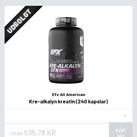
UDSOLGT
Efx All American
Kre-alkalyn kreatin (240 kapslar)
Flavor
KÖP
535,78 KR
FRÅN
NU